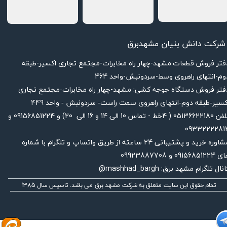
شرکت دانش بنیان مشهدبرق
دفتر فروش قطعات:مشهد-چهار راه مخابرات-مجتمع تجاری اکسیر-طبقه
وم-انتهای راهروی وسط-سردونبش-واحد 464
فتر فروش دستگاه جوجه کشی: مشهد-چهار راه
مخابرات-مجتمع تجاری
449
کسیر-طبقه دوم-انتهای راهروی سمت راست- سردونبش - واحد
تلفن 05136622180 ( 4خط - تماس 10 الی 14 و 16 الی 20) و 09156851224 و
0933222281
مشاوره خرید و پشتیبانی 24 ساعته از طریق واتساپ و تلگرام با شماره
091568512 و 09923887708
نال تلگرام مشهد برق: mashhad_bargh@
تمام حقوق این سایت متعلق به شرکت مشهد برق می باشد. تاسیس سال 1385