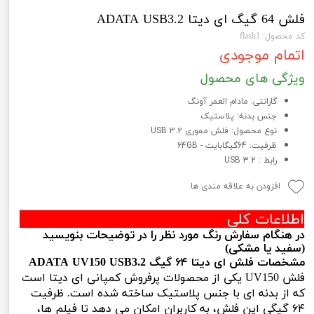
فلش 64 گیگ ای دیتا ADATA USB3.2
کد محصول: flash1
اتمام موجودی
ویژگی های محصول
گارانتی: مادام العمر آونگ
جنس بدنه: پلاستیک
نوع محصول: فلش مموری USB 3.2
ظرفیت: 64گیگابایت - 64GB
رابط : USB 3.2
افزودن به علاقه مندی ها
اطلاعات کلی
در هنگام سفارش رنگ مورد نظر را در توضیحات بنویسید
(سفید یا مشکی)
مشخصات فلش ای دیتا ۶۴ گیگ ADATA UV150 USB3.2
فلش UV150 یکی از محصولات پرفروش کمپانی ای دیتا است
که از بدنه ای با جنس پلاستیک ساخته شده است. ظرفیت
۶۴ گیگی این فلش، به کاربران امکان می دهد تا فیلم ها،