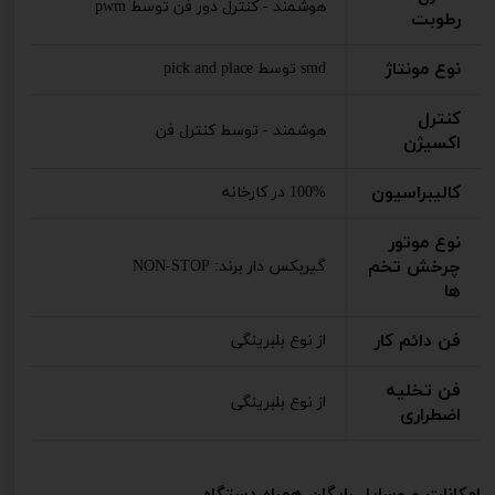
هوشمند - کنترل دور فن توسط pwm
رطوبت
نوع مونتاژ
smd توسط pick and place
کنترل
هوشمند - توسط کنترل فن
اکسیژن
کالیبراسیون
100% در کارخانه
نوع موتور
چرخش تخم
گیربکس دار برند: NON-STOP
ها
فن دائم کار
از نوع بلبرینگی
فن تخلیه
از نوع بلبرینگی
اضطراری
امکانات و وسایل رایگان همراه دستگاه