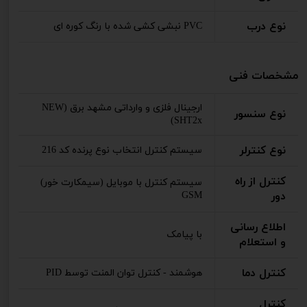
نوع درب
PVC نبشی کشی شده با رنگ کوره ای
مشخصات فنی
ارجینال فلزی و وارداتی مشهد برق (NEW
نوع سنسور
SHT2x)
نوع کنترلر
سیستم کنترل انتخاب نوع پرنده کد 216
کنترل از راه
سیستم کنترل با موبایل (سیمکارت خور)
دور
GSM
اطلاع رسانی
با پیامک
و استعلام
کنترل دما
هوشمند - کنترل توان المنت توسط PID
کنترل