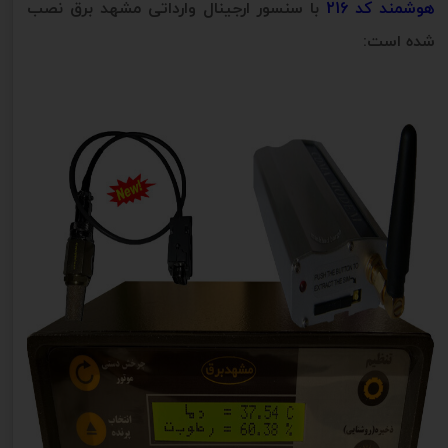
هوشمند کد 216
با سنسور ارجینال وارداتی مشهد برق نصب
شده است: