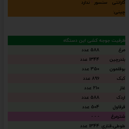
گارانتی سنسور
ندارد
چینی:
ظرفیت جوجه کشی این دستگاه
مرغ
588 عدد
بلدرچین
1344 عدد
بوقلمون
350 عدد
کبک
896 عدد
غاز
210 عدد
اردک
588 عدد
قرقاول
504 عدد
شترمرغ
- - -
طوطی،قناری
1344 عدد