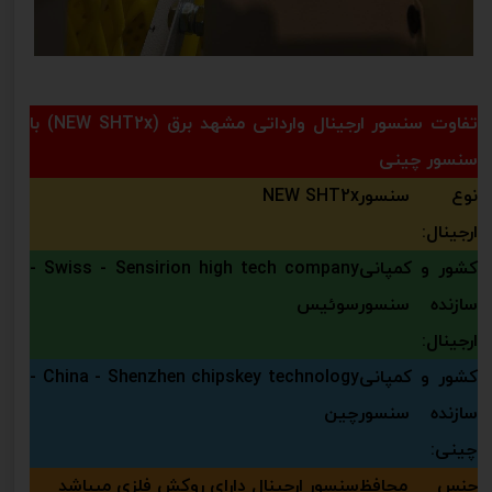
تفاوت سنسور ارجینال وارداتی مشهد برق (NEW SHT2x) با
سنسور چینی
نوع سنسور
NEW SHT2x
ارجینال:
کشور و کمپانی
Swiss - Sensirion high tech company -
سازنده سنسور
سوئیس
ارجینال:
کشور و کمپانی
China - Shenzhen chipskey technology -
سازنده سنسور
چین
چینی:
جنس محافظ
سنسور ارجینال دارای روکش فلزی میباشد