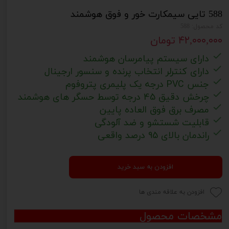
588 تایی سیمکارت خور و فوق هوشمند
کد محصول: 588
۴۲,۰۰۰,۰۰۰ تومان
دارای سیستم پیامرسان هوشمند
دارای کنترلر انتخاب پرنده و سنسور ارج
ینال
جنس PVC درجه یک پلیمری پتروفوم
چرخش دقیق 45 درجه توسط حسگر های هوشمند
مصرف برق فوق العاده پایین
قابلیت شستشو و ضد آلودگی
راندمان بالای 95 درصد واقعی
افزودن به سبد خرید
افزودن به علاقه مندی ها
مشخصات محصول