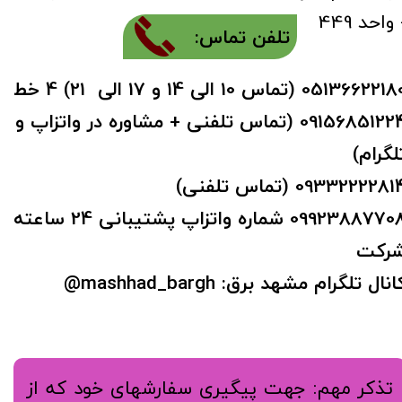
 واحد 449
تلفن تماس:​​​​​​​
051366221 (تماس 10 الی 14 و 17 الی 21) 4 خط
09156851224 (تماس تلفنی + مشاوره در واتزاپ و
لگرام)
0933222281 (تماس تلفنی)
09923887708​​​​​​​ شماره واتزاپ پشتیبانی 24 ساعته
رکت
نال تلگرام مشهد برق: mashhad_bargh@​​​​​​​
​​​​​تذکر مهم: جهت پیگیری سفارشهای خود که از