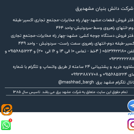
شرکت دانش بنیان مشهدبرق
دفتر فروش قطعات:مشهد-چهار راه مخابرات-مجتمع تجاری اکسیر-طبقه
وم-انتهای راهروی وسط-سردونبش-واحد 464
فتر فروش دستگاه جوجه کشی: مشهد-چهار راه
مخابرات-مجتمع تجاری
449
کسیر-طبقه دوم-انتهای راهروی سمت راست- سردونبش - واحد
تلفن 05136622180 ( 4خط - تماس 10 الی 14 و 16 الی 20) و 09156851224 و
0933222281
مشاوره خرید و پشتیبانی 24 ساعته از طریق واتساپ و تلگرام با شماره
091568512 و 09923887708
نال تلگرام مشهد برق: mashhad_bargh@
تمام حقوق این سایت متعلق به شرکت مشهد برق می باشد. تاسیس سال 1385