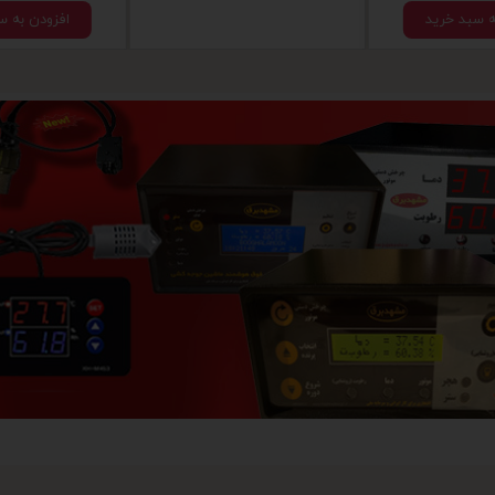
ه سبد خرید
افزودن به س