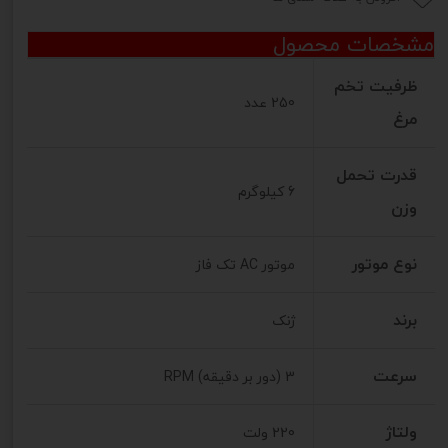
مشخصات محصول
ظرفیت تخم
250 عدد
مرغ
قدرت تحمل
6 کیلوگرم
وزن
نوع موتور
موتور AC تک فاز
برند
ژنک
سرعت
3 (دور بر دقیقه) RPM
ولتاژ
220 ولت