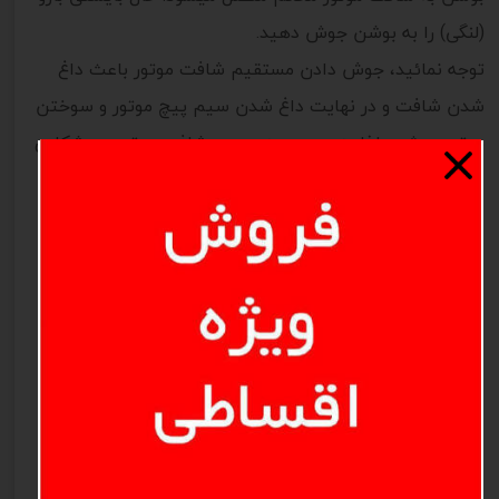
(لنگی) را به بوشن جوش دهید.
توجه نمائید، جوش دادن مستقیم شافت موتور باعث داغ
شدن شافت و در نهایت داغ شدن سیم پیچ موتور و سوختن
موتور میشود. لذا به هیچ وجه بر روی شافت موتور، جوشکاری
انجام ندهید.