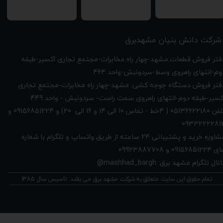
★
★
★
★
شرکت دانش بنیان مشهدبرق
دفتر فروش قطعات:مشهد-چهار راه مخابرات-مجتمع تجاری اکسیر-طبقه
وم-انتهای راهروی وسط-سردونبش-واحد 464
فتر فروش دستگاه جوجه کشی: مشهد-چهار راه
مخابرات-مجتمع تجاری
449
کسیر-طبقه دوم-انتهای راهروی سمت راست- سردونبش - واحد
تلفن 05136622180 ( 4خط - تماس 10 الی 14 و 16 الی 20) و 09156851224 و
0933222281
مشاوره خرید و پشتیبانی 24 ساعته از طریق واتساپ و تلگرام با شماره
091568512 و 09923887708
نال تلگرام مشهد برق: mashhad_bargh@
تمام حقوق این سایت متعلق به شرکت مشهد برق می باشد. تاسیس سال 1385