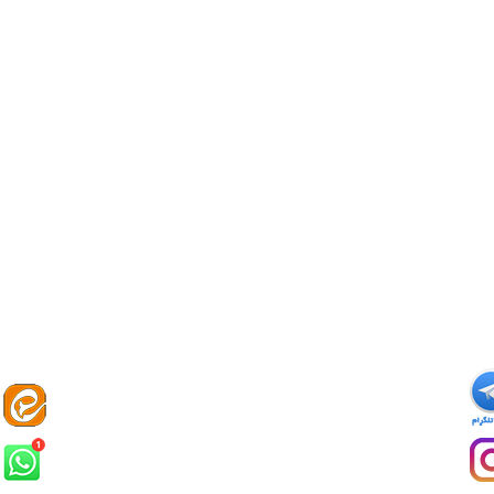
★
★
★
★
★