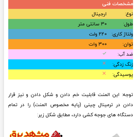
مشخصات فنی
نوع:
ارجینال
طول:
30 سانتی متر
ولتاژ کاری:
220 ولت
توان:
300 وات
ضد آب:
زنگ زدگی:
پوسیدگی:
توجه: این المنت قابلیت خم دادن و شکل دادن و نیز قرار
دادن در ترمینال چینی (پایه مخصوص المنت) را در تمام
دستگاه های جوجه کشی دارد، مطابق شکل زیر: