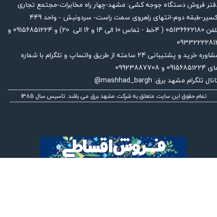
فتر فروش دستگاه جوجه کشی: مشهد-چهار راه
مخابرات-مجتمع تجاری
449
کسیر-طبقه دوم-انتهای راهروی سمت راست- سردونبش - واحد
تلفن 05136622180 ( 4خط - تماس 10 الی 14 و 16 الی 20) و 09156851224 و
0933222281
مشاوره خرید و پشتیبانی 24 ساعته از طریق واتساپ و تلگرام با شماره
091568512 و 09923887708
نال تلگرام مشهد برق: mashhad_bargh@
تمام حقوق این سایت متعلق به شرکت مشهد برق می باشد. تاسیس سال 1385
★
★
★
★
★