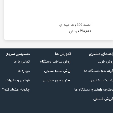
المنت 300 وات میله ای
المنت 60 وات
۲۱۰,۰۰۰ تومان
اتمام موج
اهنمای مشتری
دسترسی سریع
آموزش ها
تماس با ما
روش ساخت دستگاه
وش خرید
درباره ما
روش نطفه سنجی
یلم هچ دستگاه ها
قوانین و مقررات
ستر و هچر همزمان
ضایت مشتریها
★
★
★
★
★
چگونه اعتماد کنم؟
فترچه راهنمای دستگاه ها
روش قسطی