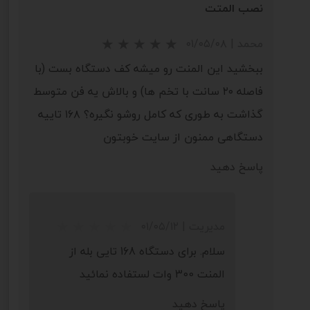
نصب المتت
★
★
★
★
محمد
|
۰۱/۰۵/۰۸
ببخشید این المنت رو میشه کف دستگاه بست (با
فاصله ۲۰ سانت با تخم ها) و بالاش یه فن متوسط
گذاشت به طوری که کامل روشو نگیره؟ ۱۶۸ تاییه
دستگاهی ممنون از سایت خوبتون
پاسخ دهید
مدیریت
|
۰۱/۰۵/۱۲
سلام. برای دستگاه 168 تایی بله از
المنت 300 وات لستفاده نمائید
★
★
★
★
★
پاسخ دهید