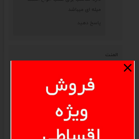
میله ای میباشد
پاسخ دهید
★
★
★
★
★
المنت
محمد
|
۰۲/۰۳/۰۴
برای دستگاه 300 تایی المنت چند وات خوبه
پاسخ دهید
مدیریت
|
۰۲/۰۳/۰۶
سلام 300 وات