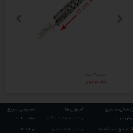
★
★
★
★
★
المنت 300 وات میله ای
المنت 60 وات
۲۱۰,۰۰۰ تومان
اتمام موج
اهنمای مشتری
دسترسی سریع
آموزش ها
تماس با ما
روش ساخت دستگاه
وش خرید
درباره ما
روش نطفه سنجی
یلم هچ دستگاه ها