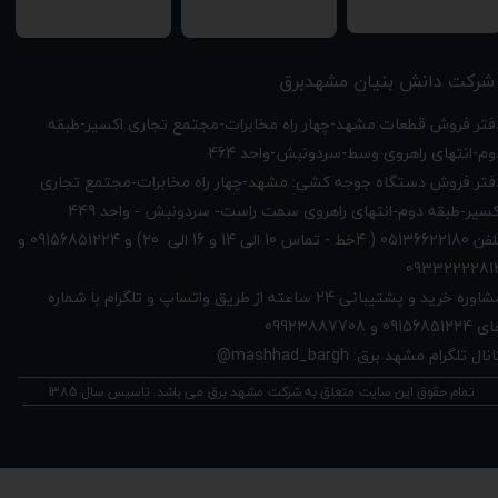
شرکت دانش بنیان مشهدبرق
دفتر فروش قطعات:مشهد-چهار راه مخابرات-مجتمع تجاری اکسیر-طبقه
وم-انتهای راهروی وسط-سردونبش-واحد 464
فتر فروش دستگاه جوجه کشی: مشهد-چهار راه
مخابرات-مجتمع تجاری
449
کسیر-طبقه دوم-انتهای راهروی سمت راست- سردونبش - واحد
تلفن 05136622180 ( 4خط - تماس 10 الی 14 و 16 الی 20) و 09156851224 و
0933222281
مشاوره خرید و پشتیبانی 24 ساعته از طریق واتساپ و تلگرام با شماره
091568512 و 09923887708
نال تلگرام مشهد برق: mashhad_bargh@
★
★
★
★
★
تمام حقوق این سایت متعلق به شرکت مشهد برق می باشد. تاسیس سال 1385