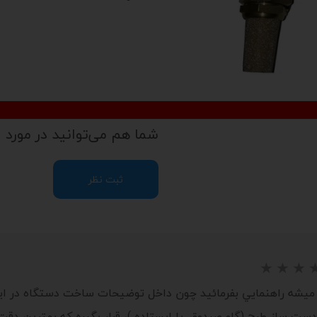
شما هم می‌توانید در مورد ا
ثبت نظر
 ميشه راهنمايي بفرمائيد چون داخل توضيحات ساخت دستگاه در اي
ساز طرح (گاو صبدوق. يا ايستاده )، قرار بگيره که بهترين دقت ر