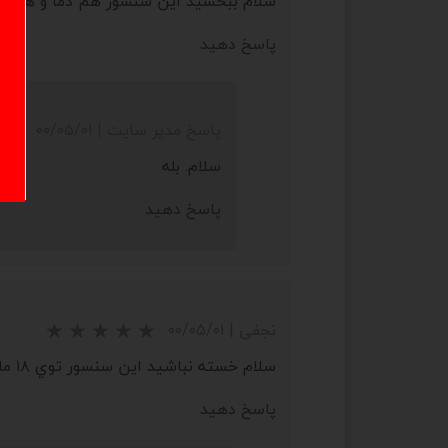
سلام ببخشيد اين سنسور هم دما و هم رطو
پاسخ دهید
پاسخ مدیر سایت
|
۰۰/۰۵/۰۱
سلام. بله
پاسخ دهید
نجفی
|
۰۰/۰۵/۰۱
★
★
★
سلام خسته نباشيد اين سنسور توي ۱۸ ماه گارانتي از يک بار بيشتر بسوزه باز هم گارانتي شامل ميشه يا نه فقط يک بار؟؟؟
پاسخ دهید