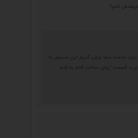
ار ساختید هچ 90 درصدی قابل قبول هست. ولی باید خدمت شما عرض کنیم این سنسور به
 بگیرید قسمت "روش ساخت قدم به قدم