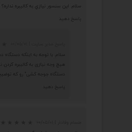
★
★
سلام. اين سنسور نيازي به کاليبره نداره؟ من با اين سنسور و کنترلر 
پاسخ دهید
پاسخ مدیر سایت
|
۰۰/۰۵/۰۱
هیچ وجه نیازی به کالیبره کردن 
★
★
★
★
★
دستگاه جوجه کشی" رو که توضیح د
پاسخ دهید
حسام وفادار
|
۰۰/۰۵/۰۱