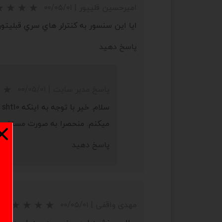
امیرحسین قلیپور
|
۰۰/۰۵/۰۱
ايا اين سنسور به کنترلر هاي سري قبليتون که سنسورش sht10 بود ميخور
پاسخ دهید
پاسخ مدیر سایت
|
۰۰/۰۵/۰۱
★
★
★
★
★
میکنم. منحصرا به صورت مستقیم 
پاسخ دهید
مهدی واقفی
|
۰۰/۰۵/۰۱