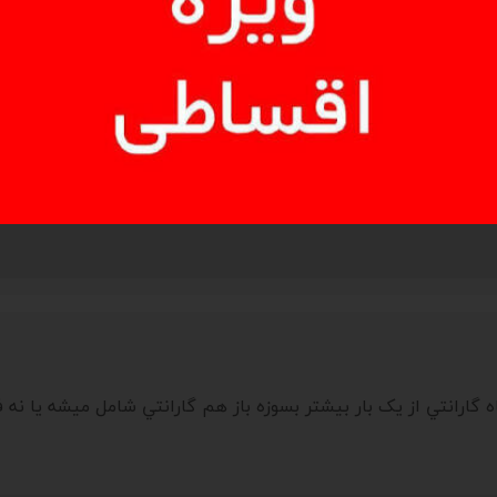
بت رو همزمان اندازه ميگيره