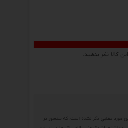
ین کالا نظر بدهید.
ن مورد مطلبي ذکر نشده است. که سنسور در
و داشته باشه؟ يعني بالاي راک ها در زير فت