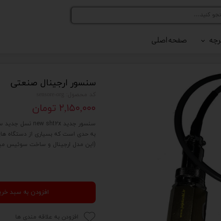
رچه
صفحه اصلی
رلر کد 216
رلر کد 420
سنسور ارجینال صنعتی
کد محصول: sensore-org
۲,۱۵۰,۰۰۰ تومان
سنسور جدید sht2x
به حدی است که بسیاری از دستگاه های 
(این مدل ارجینال و ساخت سوئیس می
افزودن به سبد خری
افزودن به علاقه مندی ها