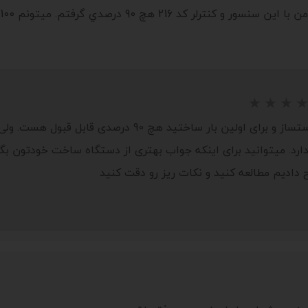
کد 216 هچ 90 درصدي گرفتم. ميتونم 100درصدش کنم؟
سلام. با توجه به اینکه دستگاه دستساز و برای اولین ب
ندارد. میتوانید برای اینکه جواب بهتری از دستگاه ساخت خودتون
ادیم مطالعه کنید و نکات ریز رو دقت کنید