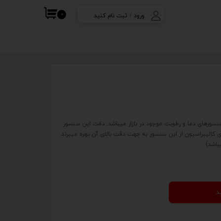
۰
ورود
/
ثبت نام کنید
ف
حساب کاربری من
تغییر گذر واژه
سفارشات
خروج از حساب
کاربری
new  نسل جدید سنسورهای دما و رطوبت موجود در بازار میباشد. دقت این سنسور
کالیبراسیون از این سنسور به جهت دقت بالای آن بهره میبرند
باشد)
د