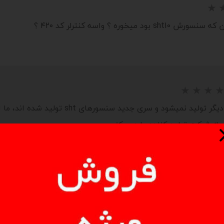
ه ؟ واسه کنترلر کد ۴۲۰ ؟
سلام. خیر با توجه به اینکه sht10 دیگر تولید 
از شرکت تولید کننده وارد میکنیم