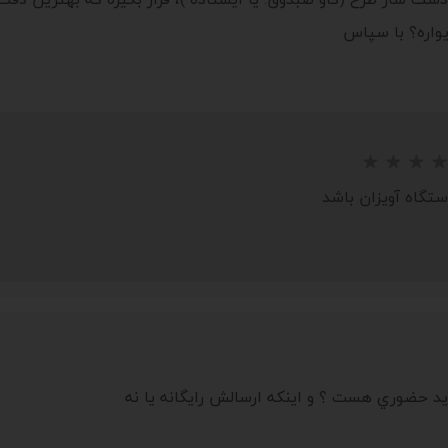
يواره؟ با سپاس