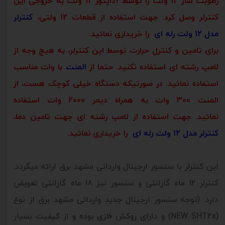
رطوبت ساز 12 ولت را توسط آداپتور 12 ولت به خروجی این
کنترلر وصل کرد. جهت استفاده از قطعات 12 ولتی،
کنترلر
مدل 12 ولت رله ای
را خریداری نمائید.
برای تامین و کنترل حرارت توسط این کنترلر، به هیچ وجه از
لامپ رشته ای استفاده نکنید. حتما از
المنت
با وات مناسب
استفاده نمائید. در صورتیکه دستگاه خیلی کوچک هست، از
المنت 300 وات به همراه دیمر 2000 وات استفاده
نمائید. جهت استفاده از لامپ رشته ای جهت تامین دما،
کنترلر مدل 12 ولت رله ای
را خریداری نمائید.
این کنترلر با سنسور ارجینال وارداتی مشهد برق ارائه میگردد.
کنترلر 12 ماه گارانتی و سنسور نیز 18 ماه گارانتی تعویض
دارد. (توجه سنسور ارجینال جدید وارداتی مشهد برق از نوع
(NEW SHT2x) و دارای روکش فلزی بوده و از کیفیت بسیار