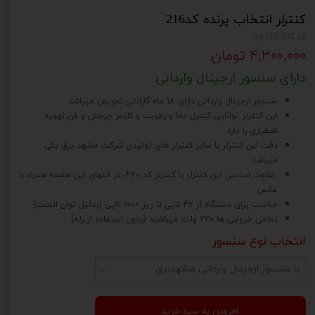
کنترلر انتخاب پرنده کد216
کد کالا: 216-org
۴,۳۰۰,۰۰۰ تومان
دارای سنسور ارجینال وارداتی
سنسور ارجینال وارداتی دارای 18 ماه گارانتی تعویض میباشد
این کنترلر توانایی کنترل دما و رطوبت و تایمر چرخش و فن تهویه
اضطراری را دارد.
دقت این کنترلر با سایر کنترلر های تولیدی شرکت مشهد برق یکی
میباشد.
تفاوت اساسی این کنترلر با کنترلر کد 420، در انتهای این صفحه همراه با
عکس
مناسب برای دستگاه از 42 تایی تا زیر 1000 تایی (بدلیل توان المنت)
تمامی خروجی ها 220 ولت میباشند (بدون استفاده از رله)
انتخاب نوع سنسور
با سنسور ارجینال وارداتی مشهدبرق
افزودن به سبد خرید