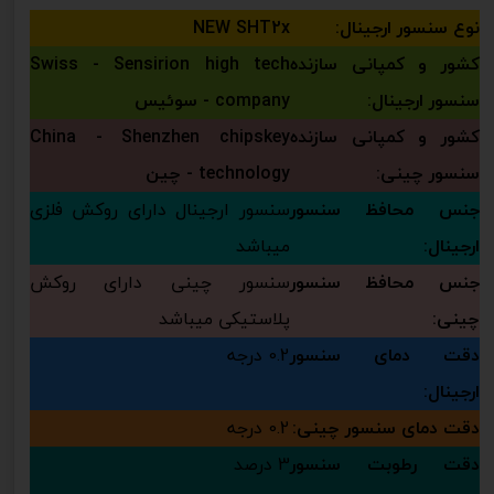
نوع سنسور ارجینال:
NEW SHT2x
کشور و کمپانی سازنده
Swiss - Sensirion high tech
سنسور ارجینال:
company - سوئیس
کشور و کمپانی سازنده
China - Shenzhen chipskey
سنسور چینی:
technology - چین
جنس محافظ سنسور
سنسور ارجینال دارای روکش فلزی
ارجینال:
میباشد
جنس محافظ سنسور
سنسور چینی دارای روکش
چینی:
پلاستیکی میباشد
دقت دمای سنسور
0.2 درجه
ارجینال:
دقت دمای سنسور چینی:
0.2 درجه
دقت رطوبت سنسور
3 درصد