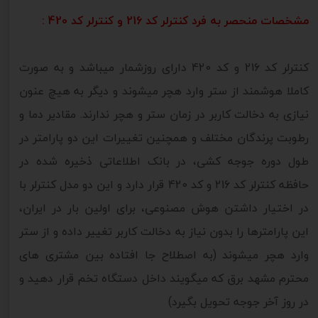
مشخصات منحصر به فرد کنترلر کد 216 و کنترلر کد 420 :
کنترلر کد 216 و کد 420 دارای روزشمار میباشد و به صورت
کاملا هوشمند از ستر وارد هچر میشوند و دیگر به هیچ عنون
نیازی به دخالت کاربر در زمان ستر و هچر ندارند. مقادیر دما و
رطوبت پرندگان مختلف و همچنین تغییرات این دو پارامتر در
طول دوره جوجه کشی، در بانک اطلاعاتی ذخیره شده در
حافظه کنترلر کد 216 و کد 420 قرار دارد و این دو مدل کنترلر با
در اختیار داشتن هوش مصنوعی، برای اولین بار در ایران،
این پارامترها را بدون نیاز به دخالت کاربر تغییر داده و از ستر
وارد هچر میشوند (به اصطلاح جا افتاده بین مشتری های
محترم مشهد برق که میگویند داخل دستگاه تخم قرار دهید و
در روز آخر جوجه تحویل بگیرد)