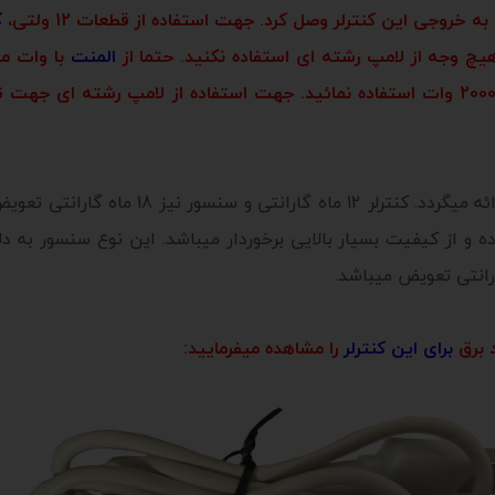
ک
هیچ وجه از لامپ رشته ای استفاده نکنید. حتما از
المنت
با وات م
این کنترلر با سنسور ارجینال وارداتی مشهد بر
ارای روکش فلزی بوده و از کیفیت بسیار بالایی برخوردار میباشد. این نوع سن
 برق
برای این کنترلر
را مشاهده میفرمایید: