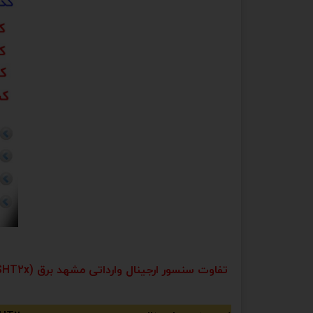
تفاوت سنسور ارجینال وارداتی مشهد برق (NEW SHT2x) با سنسور چینی