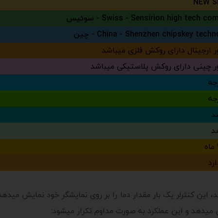
NEW S
Swiss - Sensirion high tech c - سوئیس
China - Shenzhen chipskey tech - چین
 ارجینال دارای روکش فلزی میباشد
 چینی دارای روکش پلاستیکی میباشد
رد
ین کنترلر یک بار مقدار دما را بر روی نمایشگر خود نمایش میدهد 