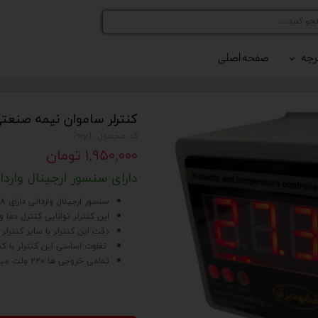
رچه
صفحه اصلی
رلر کد 216
رلر کد 420
کنترلر ساموان نیمه صنعت
کد محصول: 7seg1
۱,۹۵۰,۰۰۰ تومان
دارای سنسور ارجینال واردا
سنسور ارجینال وارداتی دارای 18 ماه گارانتی تعویض میباشد
این کنترلر توانایی کنترل دما 
دقت این کنترلر با سایر کنترل
تفاوت اساسی این کنترلر با کنترلر های کد 216 و کد 420، نداشتن
تمامی خروجی ها 220 ولت میباشند