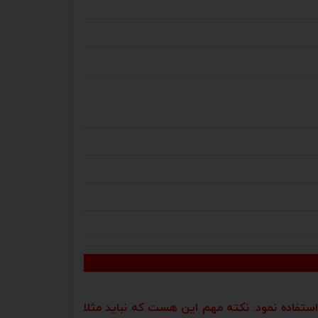
های این کنترلر 220 ولت میباشند. لذا نمیتوان از فن و یا المنت و یا موتور و یا قطعات 12 ولت استفاده نمود. نکته مهم این هست که نباید مثلا