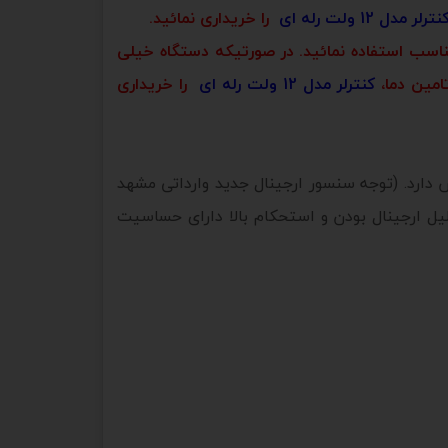
نترلر مدل 12 ولت رله ای
را خریداری نمائید.
ناسب استفاده نمائید. در صورتیکه دستگاه خیلی
کنترلر مدل 12 ولت رله ای
را خریداری
ق ارائه میگردد. کنترلر 12 ماه گارانتی و سنسور نیز 18 ماه گارانتی تعویض دارد. (توجه سنسور ارجینال جدید وارداتی مشهد
سور به دلیل ارجینال بودن و استحکام بالا دارای حساسیت