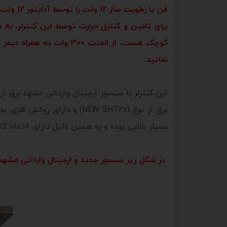
فن یا رطوبت ساز 12 ولت را توسط آداپتور 12 ولت به خروجی این کنترلر وصل کرد. جهت استفاده از قطعات 12 ولتی،
برای تامین و کنترل حرارت توسط این کنترلر، به 
کوچک هست، از المنت 300 وات به همراه دیمر 2000 وات استفاده نمائید. جهت استفاده از لامپ رشته ای جهت تامین دما،
نمائید.
برق از نوع (NEW SHT2x) و د
بسیار بالایی بوده و به همین دلیل دارای 18 ماه گارانتی تعویض میباشد.
در شکل زیر سنسور جدید و ارجینال وارداتی مشهد