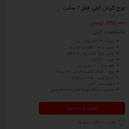
چرخ گردان کفی قطر 7 سانت
کد محصول: charkh7
۵۹۵,۰۰۰ تومان
مشخصات فنی
ابعاد: 7*10*10 سانتی متر
جنس بدنه: گالوانیزه ضخیم
جنس چرخ: مواد درجه یک ABS
وزن: 600 گرم
قطر چرخ: 7 سانتی متر
نوع: گردان (قابلیت گردش 360 درجه)
تحمل وزن: تا 300 کیلوگرم
نصب بسیار آسان
مناسب دستگاه جوجه کشی تا 5000 عددی
افزودن به سبد خرید
افزودن به علاقه مندی ها