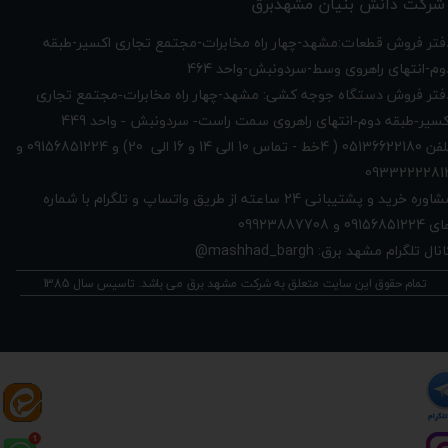
شرکت دانش بنیان مشهدبرق
دفتر فروش قطعات:مشهد-چهار راه مخابرات-مجتمع تجاری اکسیر-طبقه
وم-انتهای راهروی وسط-سردونبش-واحد 464
فتر فروش دستگاه جوجه کشی: مشهد-چهار راه
مخابرات-مجتمع تجاری
449
کسیر-طبقه دوم-انتهای راهروی سمت راست- سردونبش - واحد
تلفن 05136622180 ( 4خط - تماس 10 الی 14 و 16 الی 20) و 09156851224 و
0933222281
مشاوره خرید و پشتیبانی 24 ساعته از طریق واتساپ و تلگرام با شماره
091568512 و 09923887708
نال تلگرام مشهد برق: mashhad_bargh@
تمام حقوق این سایت متعلق به شرکت مشهد برق می باشد. تاسیس سال 1385