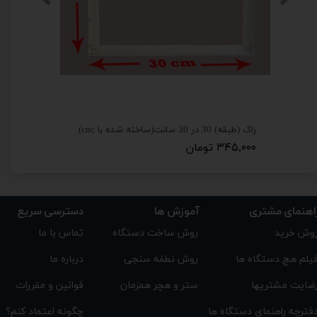
راک (طبقه) 30 در 30 سانت(ساخته شده با cnc)
چفتی (قفل
۳۴۵,۰۰۰ تومان
۷۹,۰۰۰ تومان
اهنمای مشتری
دسترسی سریع
آموزش ها
تماس با ما
روش ساخت دستگاه
وش خرید
درباره ما
روش نطفه سنجی
یلم هچ دستگاه ها
قوانین و مقررات
ستر و هچر همزمان
ضایت مشتریها
چگونه اعتماد کنم؟
فترچه راهنمای دستگاه ها