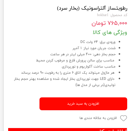
رطوبتساز آلتراسونیک (بخار سرد)
کد محصول: bokhar1
۷۶۵,۰۰۰ تومان
ویژگی های کالا
ورودی برق: 24 ولت DC
شدت جریان مورد نیاز: 1 آمپر
حجم بخار دهی: 400 میلی لیتر در هر ساعت
مناسب برای سالن پرورش قارچ و مرطوب کردن محیط
مناسب ساخت آکواریوم و نورپردازی
هر ماژول میتواند یک اتاق 6 متری را به رطوبت 90 درصد برساند
دارای LED جهت نورپردازی بخار ایجاد شده و مشاهده بهتر حجم بخار
تولیدی(در برخی از مدل ها)
افزودن به سبد خرید
افزودن به علاقه مندی ها