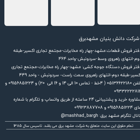
★
★
★
★
★
شرکت دانش بنیان مشهدبرق
دفتر فروش قطعات:مشهد-چهار راه مخابرات-مجتمع تجاری اکسیر-طبقه
وم-انتهای راهروی وسط-سردونبش-واحد 464
فتر فروش دستگاه جوجه کشی: مشهد-چهار راه
مخابرات-مجتمع تجاری
449
کسیر-طبقه دوم-انتهای راهروی سمت راست- سردونبش - واحد
تلفن 05136622180 ( 4خط - تماس 10 الی 14 و 16 الی 20) و 09156851224 و
0933222281
مشاوره خرید و پشتیبانی 24 ساعته از طریق واتساپ و تلگرام با شماره
091568512 و 09923887708
نال تلگرام مشهد برق: mashhad_bargh@
تمام حقوق این سایت متعلق به شرکت مشهد برق می باشد. تاسیس سال 1385