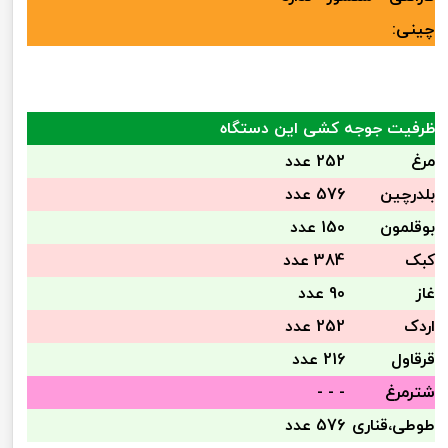
چینی:
ظرفیت جوجه کشی این دستگاه
مرغ
252 عدد
بلدرچین
576 عدد
بوقلمون
150 عدد
کبک
384 عدد
غاز
90 عدد
اردک
252 عدد
قرقاول
216 عدد
شترمرغ
- - -
طوطی،قناری
576 عدد