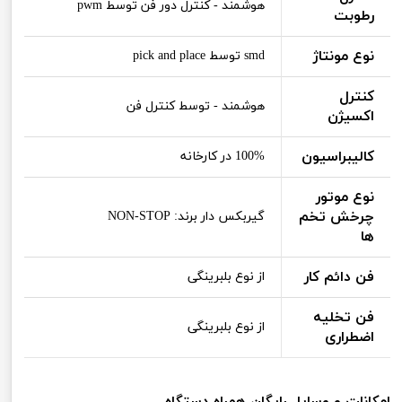
هوشمند - کنترل دور فن توسط pwm
رطوبت
نوع مونتاژ
smd توسط pick and place
کنترل
هوشمند - توسط کنترل فن
اکسیژن
کالیبراسیون
100% در کارخانه
نوع موتور
چرخش تخم
گیربکس دار برند: NON-STOP
ها
فن دائم کار
از نوع بلبرینگی
فن تخلیه
از نوع بلبرینگی
اضطراری
امکانات و وسایل رایگان همراه دستگاه