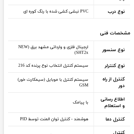
نوع درب
PVC نبشی کشی شده با رنگ کوره ای
مشخصات فنی
ارجینال فلزی و وارداتی مشهد برق (NEW
نوع سنسور
SHT2x)
نوع کنترلر
سیستم کنترل انتخاب نوع پرنده کد 216
کنترل از راه
سیستم کنترل با موبایل (سیمکارت خور)
دور
GSM
اطلاع رسانی
با پیامک
و استعلام
کنترل دما
هوشمند - کنترل توان المنت توسط PID
کنترل