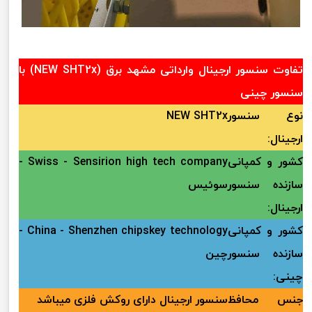
تفاوت سنسور ارجینال وارداتی مشهد برق (NEW SHT2x) با
سنسور چینی
نوع سنسور
NEW SHT2x
ارجینال:
کشور و کمپانی
Swiss - Sensirion high tech company -
سازنده سنسور
سوئیس
ارجینال:
کشور و کمپانی
China - Shenzhen chipskey technology -
سازنده سنسور
چین
چینی:
جنس محافظ
سنسور ارجینال دارای روکش فلزی میباشد