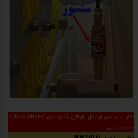
تفاوت سنسور ارجینال وارداتی مشهد برق (NEW SHT2x) با
سنسور چینی
نوع سنسور
NEW SHT2x