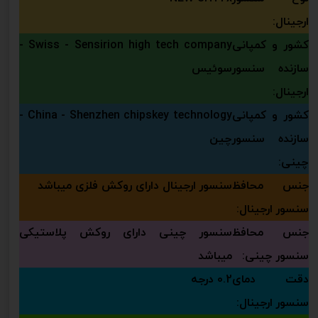
ارجینال:
کشور و کمپانی
Swiss - Sensirion high tech company -
سازنده سنسور
سوئیس
ارجینال:
کشور و کمپانی
China - Shenzhen chipskey technology -
سازنده سنسور
چین
چینی:
جنس محافظ
سنسور ارجینال دارای روکش فلزی میباشد
سنسور ارجینال:
جنس محافظ
سنسور چینی دارای روکش پلاستیکی
سنسور چینی:
میباشد
دقت دمای
0.2 درجه
سنسور ارجینال: