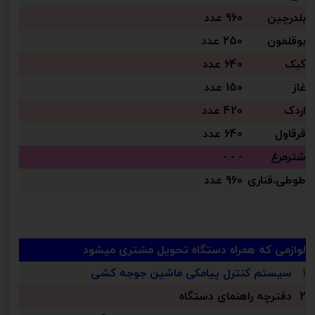
بلدرچین
960 عدد
بوقلمون
250 عدد
کبک
640 عدد
غاز
150 عدد
اردک
420 عدد
قرقاول
640 عدد
شترمرغ
- - -
طوطی،قناری
960 عدد
لوازمی که همراه دستگاه تحویل مشتری میشود
1
سیستم کنترل پیامکی ماشین جوجه کشی
2
دفترچه راهنمای دستگاه