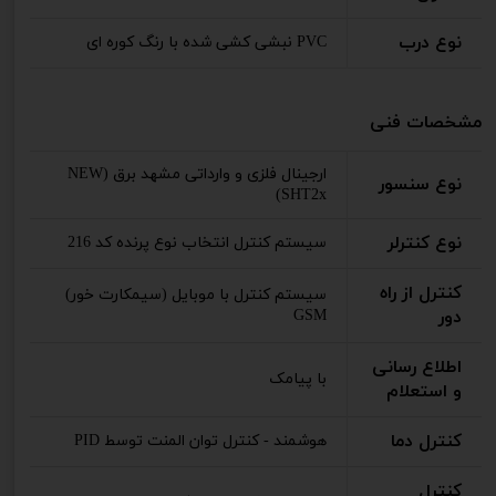
نوع درب
PVC نبشی کشی شده با رنگ کوره ای
مشخصات فنی
ارجینال فلزی و وارداتی مشهد برق (NEW
نوع سنسور
SHT2x)
نوع کنترلر
سیستم کنترل انتخاب نوع پرنده کد 216
کنترل از راه
سیستم کنترل با موبایل (سیمکارت خور)
دور
GSM
اطلاع رسانی
با پیامک
و استعلام
کنترل دما
هوشمند - کنترل توان المنت توسط PID
کنترل