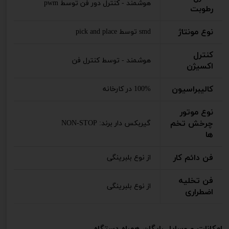
هوشمند - کنترل دور فن توسط pwm
رطوبت
نوع مونتاژ
smd توسط pick and place
کنترل
هوشمند - توسط کنترل فن
اکسیژن
کالیبراسیون
100% در کارخانه
نوع موتور
چرخش تخم
گیربکس دار برند: NON-STOP
ها
فن دائم کار
از نوع بلبرینگی
فن تخلیه
از نوع بلبرینگی
اضطراری
امکانات و وسایل رایگان همراه دستگاه