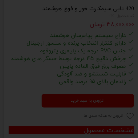
420 تایی سیمکارت خور و فوق هوشمند
کد محصول: 420
۳۸,۰۰۰,۰۰۰ تومان
دارای سیستم پیامرسان هوشمند
دارای کنترلر انتخاب پرنده و سنسور ار
جینال
جنس PVC درجه یک پلیمری پتروفوم
چرخش دقیق 45 درجه توسط حسگر های هوشمند
مصرف برق فوق العاده پایین
قابلیت شستشو و ضد آلودگی
راندمان بالای 95 درصد واقعی
افزودن به سبد خرید
افزودن به علاقه مندی ها
مشخصات محصول