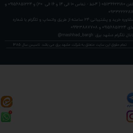
تلفن 05136622180 ( 4خط - تماس 10 الی 14 و 16 الی 20) و 09156851224 و
0933222281
مشاوره خرید و پشتیبانی 24 ساعته از طریق واتساپ و تلگرام با شماره
091568512 و 09923887708
نال تلگرام مشهد برق: mashhad_bargh@
تمام حقوق این سایت متعلق به شرکت مشهد برق می باشد. تاسیس سال 1385