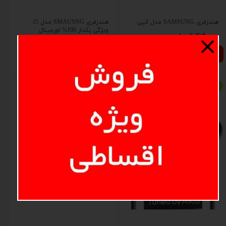
هندزفری SAMSUNG مدل کپی
هندزفری SMAUSNG مدل J5
ویژگی پکدار 100% اورجینال
۱۶۵,۰۰۰ تومان
۲۹۵,۰۰۰ تومان
افزودن به سبد خرید
افزودن به سبد خرید
تخفیف