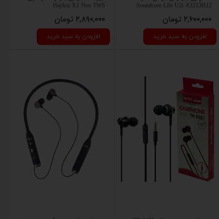
Haylou X1 Neo TWS
Soundcore Life U2i A3213H12
۲,۶۰۰,۰۰۰ تومان
۲,۸۹۰,۰۰۰ تومان
افزودن به سبد خرید
افزودن به سبد خرید