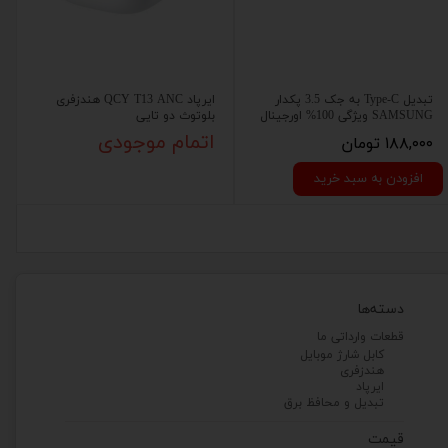
تبدیل Type-C به جک 3.5 پکدار
ایرپاد QCY T13 ANC هندزفری
SAMSUNG ویژگی 100% اورجینال
بلوتوث دو تایی
۱۸۸,۰۰۰ تومان
اتمام موجودی
افزودن به سبد خرید
دسته‌ها
قطعات وارداتی ما
کابل شارژ موبایل
هندزفری
ایرپاد
تبدیل و محافظ برق
قیمت