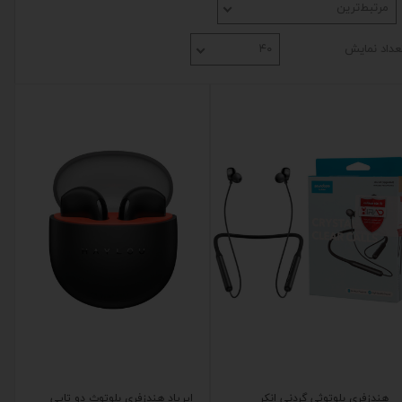
مرتبط‌ترین
عداد نمایش
۴۰
هندزفری بلوتوثی گردنی انکر
ایرپاد هندزفری بلوتوث دو تایی