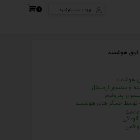
۰
ورود
/
ثبت نام کنید
ف
حساب کاربری من
تغییر گذر واژه
سفارشات
خروج از حساب
کاربری
ن هوشمند
نده و سنسور ارجینال
پایین
لودگی