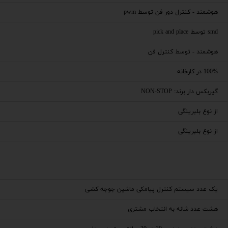
هوشمند - کنترل دور فن توسط pwm
smd توسط pick and place
هوشمند - توسط کنترل فن
100% در کارخانه
گیربکس دار برند: NON-STOP
از نوع بلبرینگی
از نوع بلبرینگی
یک عدد سیستم کنترل پیامکی ماشین جوجه کشی
هشت عدد شانه به انتخاب مشتری