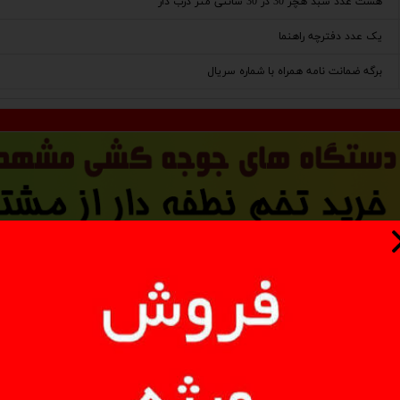
هشت عدد سبد هچر 30 در 30 سانتی متر درب دار
یک عدد دفترچه راهنما
برگه ضمانت نامه همراه با شماره سریال