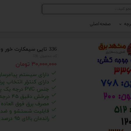
رچه
صفحه اصلی
رلر کد 216
رلر کد 420
336 تایی سیمکارت خور و فوق هوشمند
کد محصول: 336
۳۰,۰۰۰,۰۰۰ تومان
دارای سیستم پیامرسا
دارای کنترلر انتخاب پر
جنس PVC درجه یک پلیمری پتروفوم
چرخش دقیق 45 درجه توسط حسگر های هوشمند
مصرف برق فوق العاده 
قابلیت شستشو و ضد آ
راندمان بالای 95 درصد واقعی