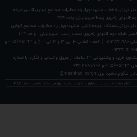
دفتر فروش قطعات:مشهد-چهار راه مخابرات-مجتمع تجاری اکسیر-طبقه
وم-انتهای راهروی وسط-سردونبش-واحد 464
فتر فروش دستگاه جوجه کشی: مشهد-چهار راه
مخابرات-مجتمع تجاری
449
کسیر-طبقه دوم-انتهای راهروی سمت راست- سردونبش - واحد
تلفن 05136622180 ( 4خط - تماس 10 الی 14 و 16 الی 20) و 09156851224 و
0933222281
مشاوره خرید و پشتیبانی 24 ساعته از طریق واتساپ و تلگرام با شماره
091568512 و 09923887708
نال تلگرام مشهد برق: mashhad_bargh@
تمام حقوق این سایت متعلق به شرکت مشهد برق می باشد. تاسیس سال 1385