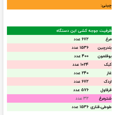
چینی:
ظرفیت جوجه کشی این دستگاه
مرغ
672 عدد
بلدرچین
1536 عدد
بوقلمون
400 عدد
کبک
1024 عدد
غاز
240 عدد
اردک
672 عدد
قرقاول
576 عدد
شترمرغ
32 عدد
طوطی،قناری
1536 عدد