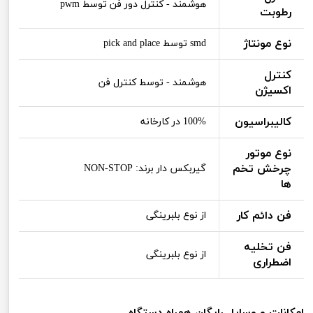
هوشمند - کنترل دور فن توسط pwm
رطوبت
نوع مونتاژ
smd توسط pick and place
کنترل
هوشمند - توسط کنترل فن
اکسیژن
کالیبراسیون
100% در کارخانه
نوع موتور
چرخش تخم
گیربکس دار برند: NON-STOP
ها
فن دائم کار
از نوع بلبرینگی
فن تخلیه
از نوع بلبرینگی
اضطراری
امکانات و وسایل رایگان همراه دستگاه