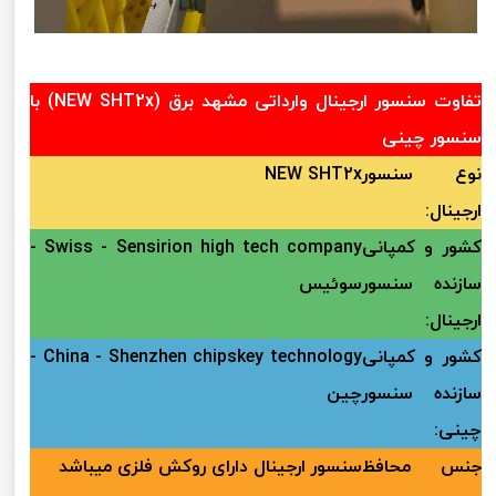
تفاوت سنسور ارجینال وارداتی مشهد برق (NEW SHT2x) با
سنسور چینی
نوع سنسور
NEW SHT2x
ارجینال:
کشور و کمپانی
Swiss - Sensirion high tech company -
سازنده سنسور
سوئیس
ارجینال:
کشور و کمپانی
China - Shenzhen chipskey technology -
سازنده سنسور
چین
چینی:
جنس محافظ
سنسور ارجینال دارای روکش فلزی میباشد