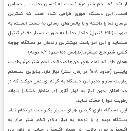
از آنجا که تخم شتر مرغ نسبت به نوسان دما بسیار حساس
است، این دستگاه طوری طراحی شده است که کمترین
نوسان دما را داشته و با پالس‌‌های ارسالی به سمت المنت، به
صورت (PID کنترل) مقدار دما را به صورت بسیار دقیق کنترل
مینماید و این امر باعث بیشترین راندمان در دستگاه جوجه
کشی شتر مرغ میشود.(تلرانس دما حدود 0.2 درجه)
همان طور که تمام هچر من‌ها میدانند، تخم شتر مرغ رطوبت
پایینی (حدود 18% در زمان ستر) نیاز دارد، بنابراین سیستم
رطوبت ساز و دمپر این دستگاه به گونه ای عمل میکند که در
حد امکان بدون نیاز به کولر گازی (در مناطق خشک) بتواند
رطوبت هوا را خشک نماید.
این دستگاه دارای گردش هوای بسیار یکنواخت در تمام نقاط
دستگاه بوده و با توجه به نیاز بالای تخم شتر مرغ به
اکسیژن، توان بالایی در مقدار اکسیژن رسانی و دفع دی