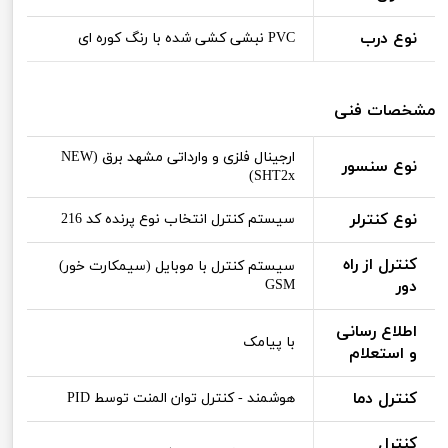
نوع درب
PVC نبشی کشی شده با رنگ کوره ای
مشخصات فنی
ارجینال فلزی و وارداتی مشهد برق (NEW
نوع سنسور
SHT2x)
نوع کنترلر
سیستم کنترل انتخاب نوع پرنده کد 216
کنترل از راه
سیستم کنترل با موبایل (سیمکارت خور)
دور
GSM
اطلاع رسانی
با پیامک
و استعلام
کنترل دما
هوشمند - کنترل توان المنت توسط PID
کنترل