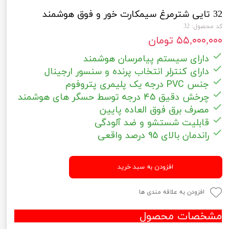
32 تایی شترمرغ سیمکارت خور و فوق هوشمند
کد محصول: 32
۵۵,۰۰۰,۰۰۰ تومان
دارای سیستم پیامرسان هوشمند
دارای کنترلر انتخاب پرنده و سنسور ار
جینال
جنس PVC درجه یک پلیمری پتروفوم
چرخش دقیق 45 درجه توسط حسگر های هوشمند
مصرف برق فوق العاده پایین
قابلیت شستشو و ضد آلودگی
راندمان بالای 95 درصد واقعی
افزودن به سبد خرید
افزودن به علاقه مندی ها
مشخصات محصول