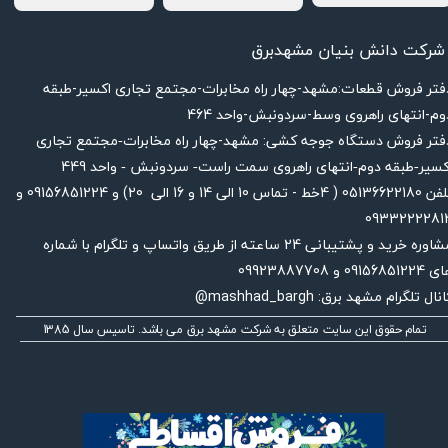
شرکت دانش بنیان مشهدبرق
دفتر فروش قطعات:مشهد-چهار راه مخابرات-مجتمع تجاری اکسیر-طبقه
وم-انتهای راهروی وسط-سردونبش-واحد 464
فتر فروش دستگاه جوجه کشی: مشهد-چهار راه
مخابرات-مجتمع تجاری
449
کسیر-طبقه دوم-انتهای راهروی سمت راست- سردونبش - واحد
تلفن 05136622180 ( 4خط - تماس 10 الی 14 و 16 الی 20) و 09156851224 و
0933222281
مشاوره خرید و پشتیبانی 24 ساعته از طریق واتساپ و تلگرام با شماره
091568512 و 09923887708
نال تلگرام مشهد برق: mashhad_bargh@
تمام حقوق این سایت متعلق به شرکت مشهد برق می باشد. تاسیس سال 1385