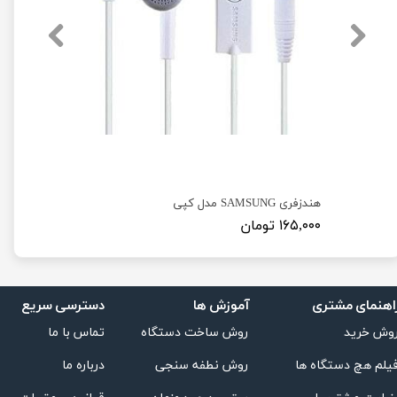
تبدیل جک بلوتوثی APPLE به جک 3.5 میلی متری Pop-Up WINDOW JH-002
هندزفری SAMSUNG مدل کپی
۱۶۵,۰۰۰ تومان
۱۸۸,۰۰۰ توم
اهنمای مشتری
دسترسی سریع
آموزش ها
تماس با ما
روش ساخت دستگاه
وش خرید
درباره ما
روش نطفه سنجی
یلم هچ دستگاه ها