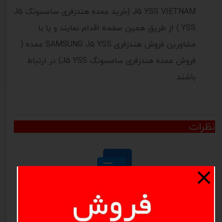
J5 YSS VIETNAM (خرید عمده هندزفری سامسونگ J5
YSS ) از طریق همین صفحه اقدام نمایند و یا با
مشاورین فروش هندزفری SAMSUNG J5 YSS عمده (
فروش عمده هندزفری سامسونگ J5 YSS) در ارتباط
باشند.
نظرات
هنوز نظری ثبت نشده
اولین نفری باشید که نظر می‌دهید