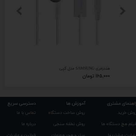
تبدیل جک بلوتوثی APPLE به جک 3.5 میلی متری Pop-Up WINDOW JH-002
هندزفری SAMSUNG مدل کپی
۱۶۵,۰۰۰ تومان
۱۸۸,۰۰۰ تومان
اهنمای مشتری
دسترسی سریع
آموزش ها
تماس با ما
روش ساخت دستگاه
وش خرید
درباره ما
روش نطفه سنجی
یلم هچ دستگاه ها
قوانین و مقررات
ستر و هچر همزمان
ضایت مشتریها