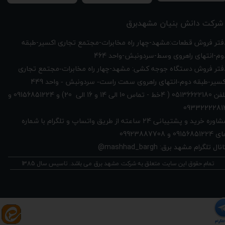
شرکت دانش بنیان مشهدبرق
دفتر فروش قطعات:مشهد-چهار راه مخابرات-مجتمع تجاری اکسیر-طبقه
وم-انتهای راهروی وسط-سردونبش-واحد 464
فتر فروش دستگاه جوجه کشی: مشهد-چهار راه
مخابرات-مجتمع تجاری
449
کسیر-طبقه دوم-انتهای راهروی سمت راست- سردونبش - واحد
تلفن 05136622180 ( 4خط - تماس 10 الی 14 و 16 الی 20) و 09156851224 و
0933222281
مشاوره خرید و پشتیبانی 24 ساعته از طریق واتساپ و تلگرام با شماره
091568512 و 09923887708
نال تلگرام مشهد برق: mashhad_bargh@
تمام حقوق این سایت متعلق به شرکت مشهد برق می باشد. تاسیس سال 1385