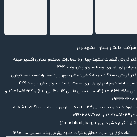
شرکت دانش بنیان مشهدبرق
دفتر فروش قطعات:مشهد-چهار راه مخابرات-مجتمع تجاری اکسیر-طبقه
وم-انتهای راهروی وسط-سردونبش-واحد 464
فتر فروش دستگاه جوجه کشی: مشهد-چهار راه
مخابرات-مجتمع تجاری
449
کسیر-طبقه دوم-انتهای راهروی سمت راست- سردونبش - واحد
تلفن 05136622180 ( 4خط - تماس 10 الی 14 و 16 الی 20) و 09156851224 و
0933222281
مشاوره خرید و پشتیبانی 24 ساعته از طریق واتساپ و تلگرام با شماره
091568512 و 09923887708
نال تلگرام مشهد برق: mashhad_bargh@
تمام حقوق این سایت متعلق به شرکت مشهد برق می باشد. تاسیس سال 1385