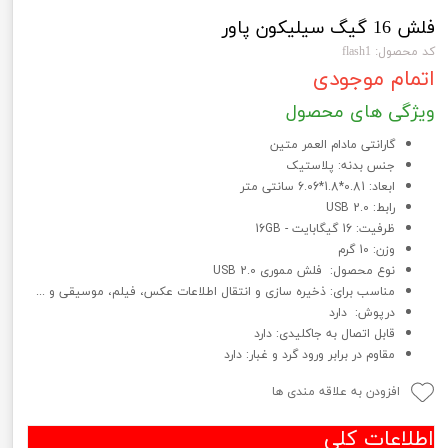
فلش 16 گیگ سیلیکون پاور
کد محصول: flash1
اتمام موجودی
ویژگی های محصول
گارانتی مادام العمر متین
جنس بدنه: پلاستیک
ابعاد: 0.81*1.8*6.06 سانتی متر
رابط: USB 2.0
ظرفیت: 16 گیگابایت - 16GB
وزن: 10 گرم
نوع محصول: فلش مموری USB 2.0
مناسب برای: ذخیره سازی و انتقال اطلاعات عکس، فیلم، موسیقی و ...
درپوش: دارد
قابل اتصال به جاکلیدی: دارد
مقاوم در برابر ورود گرد و غبار: دارد
افزودن به علاقه مندی ها
اطلاعات کلی