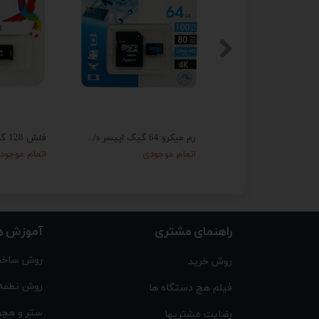
فلش 32 گیگ ایکس-انرژی X-Energy Jet-C OTG Type-C USB3.0
رم میکرو 64 گیگ اپیسر Apacer Rioo A1 V30 U3 C10 100MB/s + خشاب
موجودی
اتمام موجودی
اتمام موجود
راهنمای مشتری
آموزش ه
روش ساخت
روش خرید
روش نطفه
فیلم هچ دستگاه ها
ستر و هچر
رضایت مشتریها