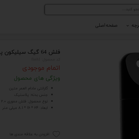
رچه
صفحه اصلی
رلر کد 216
رلر کد 420
فلش 64 گیگ سیلیکون پاور
کد محصول: flash1
اتمام موجودی
ویژگی های محصول
گارانتی مادام العمر متین
جنس بدنه: پلاستیک
نوع محصول: فلش مموری USB 2.0
ابعاد: 24 * 16 * 8.1 میلی متر
افزودن به علاقه مندی ها