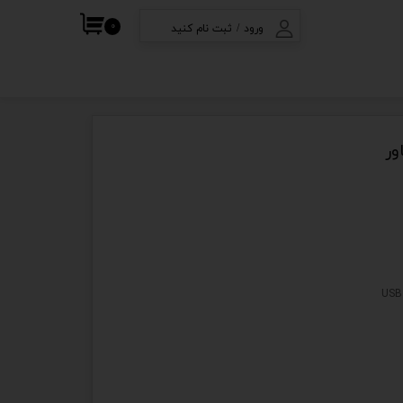
۰
ورود
/
ثبت نام کنید
ف
حساب کاربری من
تغییر گذر واژه
سفارشات
خروج از حساب
کاربری