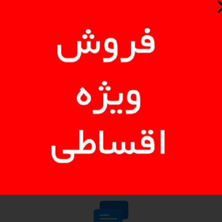
حافظه فلش Silicon Power Touch دارای ظرفیت ۶۴ گیگابایت بوده که به شما امکان ذخیره حجم 
محصول دارای رابط USB 2.0 بوده و از سرعت انتقال اطلاعات تا حداکثر ۴۸۰ مگا
د کامپیوتر، لپ تاپ، تلویزیون، ویدئو پروژکتور، کنسول بازی، پرینتر
مموری از امکان اتصال به ضبط ماشین و پخش موسیقی در داخل خو
فلش های سیلیکون پاور دارای نرم افزاری اختصاصی SP Widget بوده که امکاناتی نظیر 