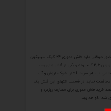
شرکت سیلیکون پاور یکی از برند های خوشنام در زمینه تولید فلش و حافظه جانبی می باشد، که در ایران هم سابقه حضور طولانی دارد. فلش مموری ۶۴ گیگ سیلیکون
پاور Touch یکی از محصولات زیبا و خوش ساخت این شرکت تایوانی می باشد، که دارای ابعاد ۲۵* ۱۶ * ۸٫۵ میلی متر و وزن ۳٫۶ گرم بوده و یکی از فلش های بسیار
 براق ساخته شده است، که از مقاومت بالایی در برابر ضربه، فشار، شوک، لرزش و آب
ا از این طریق از درگاه USB آن در برابر نفوذ گرد و غبار محافظت نماید. در قسمت انتهای این فلش یک
قصد خرید فلش مموری برای مصارف روزمره و
 شما خواهد بود.