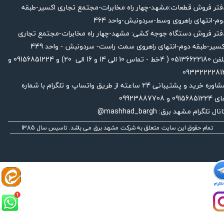
دفتر فروش قطعات:مشهد-چهار راه مخابرات-مجتمع تجاری اکسیر-طبقه
وم-انتهای راهروی وسط-سردونبش-واحد 464
فتر فروش دستگاه جوجه کشی: مشهد-چهار راه
مخابرات-مجتمع تجاری
449
کسیر-طبقه دوم-انتهای راهروی سمت راست- سردونبش - واحد
تلفن 05136622180 ( 4خط - تماس 10 الی 14 و 16 الی 20) و 09156851224 و
0933222281
مشاوره خرید و پشتیبانی 24 ساعته از طریق واتساپ و تلگرام با شماره
091568512 و 09923887708
نال تلگرام مشهد برق: mashhad_bargh@
تمام حقوق این سایت متعلق به شرکت مشهد برق می باشد. تاسیس سال 1385