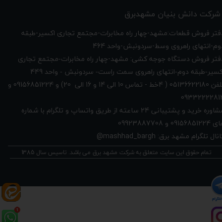
شرکت دانش بنیان مشهدبرق
دفتر فروش قطعات:مشهد-چهار راه مخابرات-مجتمع تجاری اکسیر-طبقه
وم-انتهای راهروی وسط-سردونبش-واحد 464
فتر فروش دستگاه جوجه کشی: مشهد-چهار راه
مخابرات-مجتمع تجاری
449
کسیر-طبقه دوم-انتهای راهروی سمت راست- سردونبش - واحد
تلفن 05136622180 ( 4خط - تماس 10 الی 14 و 16 الی 20) و 09156851224 و
0933222281
مشاوره خرید و پشتیبانی 24 ساعته از طریق واتساپ و تلگرام با شماره
091568512 و 09923887708
نال تلگرام مشهد برق: mashhad_bargh@
تمام حقوق این سایت متعلق به شرکت مشهد برق می باشد. تاسیس سال 1385