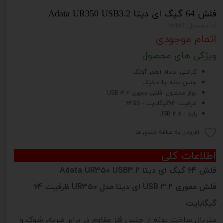
فلش 64 گیگ ای دیتا Adata UR350 USB3.2
کد محصول: flash64
اتمام موجودی
ویژگی های محصول
گارانتی: مادام العمر آونگ
جنس بدنه: پلاستیک
نوع محصول: فلش مموری USB 3.2
ظرفیت: 64گیگابایت - 64GB
رابط : USB 3.2
افزودن به علاقه مندی ها
اطلاعات کلی
فلش 64 گیگ ای دیتا Adata UR350 USB3.2
فلش مموری USB 3.2 ای دیتا مدل UR350 ظرفیت 64
گیگابایت
متریال ساخت بدنه از جنس فلز مقاوم در برابر ضربه، شوک و