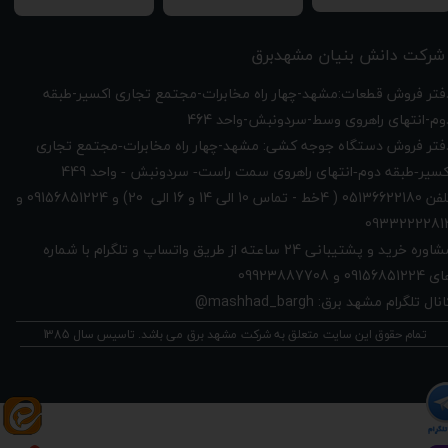
شرکت دانش بنیان مشهدبرق
دفتر فروش قطعات:مشهد-چهار راه مخابرات-مجتمع تجاری اکسیر-طبقه
وم-انتهای راهروی وسط-سردونبش-واحد 464
فتر فروش دستگاه جوجه کشی: مشهد-چهار راه
مخابرات-مجتمع تجاری
449
کسیر-طبقه دوم-انتهای راهروی سمت راست- سردونبش - واحد
تلفن 05136622180 ( 4خط - تماس 10 الی 14 و 16 الی 20) و 09156851224 و
0933222281
مشاوره خرید و پشتیبانی 24 ساعته از طریق واتساپ و تلگرام با شماره
091568512 و 09923887708
نال تلگرام مشهد برق: mashhad_bargh@
تمام حقوق این سایت متعلق به شرکت مشهد برق می باشد. تاسیس سال 1385