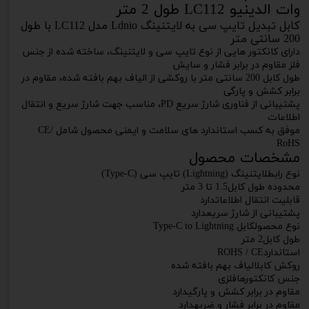
وات الدینیو LC112 طول 2 متر
کابل تبدیل تایپ سی به لایتنینگ Ldnio مدل LC112 با طول
200 سانتی متر
دارای کانکتور هایی از نوع تایپ سی و لایتنینگ، ساخته شده از جنس
فلز مقاوم در برابر فشار و سایش
طول کابل 200 سانتی متر با روکشی از الیاف بهم بافته شده، مقاوم در
برابر کشش و پارگی
پشتیبانی از فناوری شارژ سریع PD، مناسب جهت شارژ سریع و انتقال
اطلاعات
موفق به کسب استاندارد های سلامت و ایمنی محصول شامل CE/
RoHS
مشخصات محصول
نوع رابطلایتنینگ (Lightning) تایپ سی (Type-C)
محدوده طول کابل1.5 تا 3 متر
قابلیت انتقال اطلاعاتدارد
پشتیبانی از شارژ سریعدارد
نوع محصولکابل Type-C to Lightning
طول کابل2 متر
استانداردROHS / CE
روکش کابلالیاف بهم بافته شده
جنس کانکتورهافلزی
مقاوم در برابر کشش و پارگیدارد
مقاوم در برابر فشار و ضربهدارد