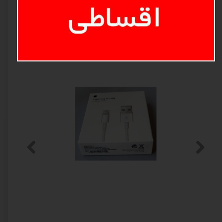
محصولات مرتبط
میکرو/تایپc/آیفون