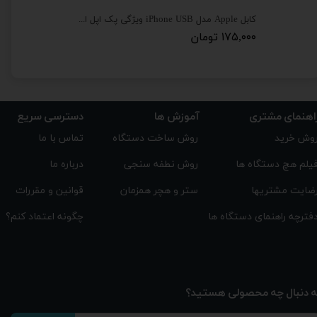
کابل Apple مدل iPhone USB ویژگی پک اپل استوری
کابل شارژ 
۱۷۵,۰۰۰ تومان
۱۵۵,۰۰۰ تومان
اهنمای مشتری
دسترسی سریع
آموزش ها
تماس با ما
روش ساخت دستگاه
وش خرید
درباره ما
روش نطفه سنجی
یلم هچ دستگاه ها
قوانین و مقررات
ستر و هچر همزمان
ضایت مشتریها
چگونه اعتماد کنم؟
فترچه راهنمای دستگاه ها
ه دنبال چه محصولی هستید؟