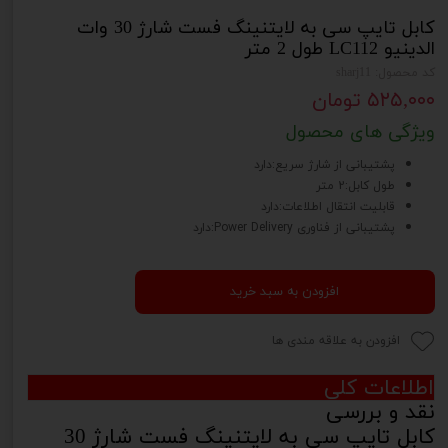
کابل تایپ سی به لایتنینگ فست شارژ 30 وات
الدینیو LC112 طول 2 متر
کد محصول: sharj11
۵۲۵,۰۰۰ تومان
ویژگی های محصول
پشتیبانی از شارژ سریع:دارد
طول کابل:2 متر
قابلیت انتقال اطلاعات:دارد
پشتیبانی از فناوری Power Delivery:دارد
افزودن به سبد خرید
افزودن به علاقه مندی ها
اطلاعات کلی
نقد و بررسی
کابل تایپ سی به لایتنینگ فست شارژ 30