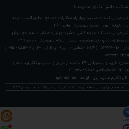
شرکت دانش بنیان مشهدبرق
دفتر فروش قطعات:مشهد-چهار راه مخابرات-مجتمع تجاری اکسیر-طبقه
وم-انتهای راهروی وسط-سردونبش-واحد 464
فتر فروش دستگاه جوجه کشی: مشهد-چهار راه
مخابرات-مجتمع تجاری
449
کسیر-طبقه دوم-انتهای راهروی سمت راست- سردونبش - واحد
تلفن 05136622180 ( 4خط - تماس 10 الی 14 و 16 الی 20) و 09156851224 و
0933222281
مشاوره خرید و پشتیبانی 24 ساعته از طریق واتساپ و تلگرام با شماره
091568512 و 09923887708
نال تلگرام مشهد برق: mashhad_bargh@
تمام حقوق این سایت متعلق به شرکت مشهد برق می باشد. تاسیس سال 1385