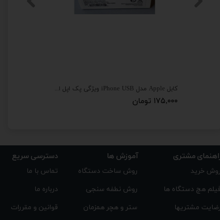
کابل Apple مدل iPhone USB ویژگی پک اپل استوری
کابل شارژ 
۱۷۵,۰۰۰ تومان
۱۵۵,۰۰۰ تومان
اهنمای مشتری
دسترسی سریع
آموزش ها
تماس با ما
روش ساخت دستگاه
وش خرید
درباره ما
روش نطفه سنجی
یلم هچ دستگاه ها
قوانین و مقررات
ستر و هچر همزمان
ضایت مشتریها