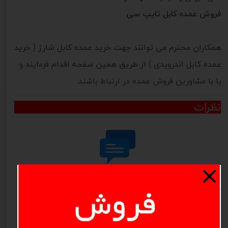
فروش عمده کابل تایپ سی
همکاران محترم می توانند جهت خرید عمده کابل شارژ ( خرید
عمده کابل اندرویدی ) از طریق همین صفحه اقدام فرمایند و
یا با مشاورین فروش عمده در ارتباط باشند.
نظرات
هنوز نظری ثبت نشده
اولین نفری باشید که نظر می‌دهید