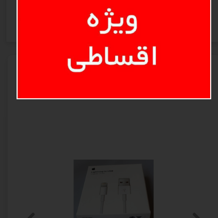
ثبت نظر
محصولات مرتبط
میکرو/تایپc/آیفون