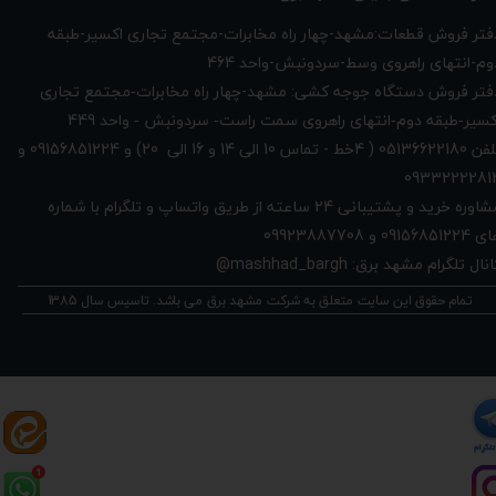
دفتر فروش قطعات:مشهد-چهار راه مخابرات-مجتمع تجاری اکسیر-طبقه
وم-انتهای راهروی وسط-سردونبش-واحد 464
فتر فروش دستگاه جوجه کشی: مشهد-چهار راه
مخابرات-مجتمع تجاری
449
کسیر-طبقه دوم-انتهای راهروی سمت راست- سردونبش - واحد
تلفن 05136622180 ( 4خط - تماس 10 الی 14 و 16 الی 20) و 09156851224 و
0933222281
مشاوره خرید و پشتیبانی 24 ساعته از طریق واتساپ و تلگرام با شماره
091568512 و 09923887708
نال تلگرام مشهد برق: mashhad_bargh@
تمام حقوق این سایت متعلق به شرکت مشهد برق می باشد. تاسیس سال 1385