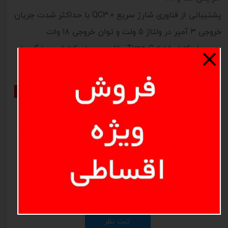
پشتیبانی از فناوری شارژ سریع QC3.0 با حداکثر شدت جریان
خروجی ۳ آمپر در ولتاژ ۵ ولت و توان خروجی ۱۸ وات
به همراه کابل شارژ Type-C مقاوم در برابر کشش و پارگی با
روکش TPE به طول ۱۰۰ سانتی متر
نظرات
هنوز نظری ثبت نشده
اولین نفری باشید که نظر می‌دهید
ثبت نظر