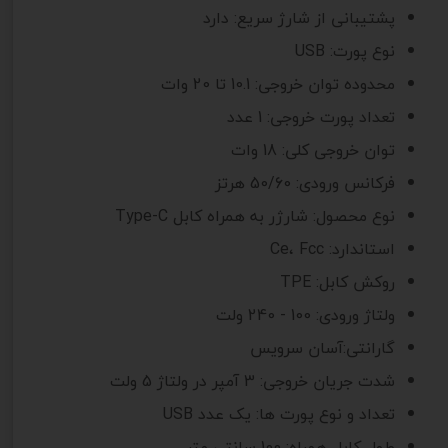
پشتیبانی از شارژ سریع:
دارد
نوع پورت:
USB
محدوده توان خروجی:
10.1 تا 20 وات
تعداد پورت خروجی:
1 عدد
توان خروجی کلی:
18 وات
فرکانس ورودی:
50/60 هرتز
نوع محصول:
شارژر به همراه کابل Type-C
استاندارد:
Ce، Fcc
روکش کابل:
TPE
ولتاژ ورودی:
100 - 240 ولت
گارانتی:
آسان سرویس
شدت جریان خروجی
:
3 آمپر در ولتاژ 5 ولت
تعداد و نوع پورت ها
:
یک عدد USB
طول کابل همراه:
100 سانتی متر