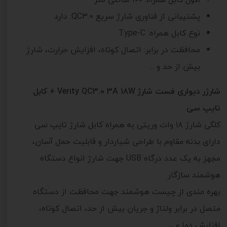
پشتیبانی از فناوری شارژ سریع QC3.0:
دارد
نوع کابل همراه:
Type-C
محافظت در برابر:
اتصال کوتاه، افزایش حرارت، شارژ
بیش از حد و ...
شارژر دیواری فست شارژ Verity QC3.0 3A 18W + کابل
تایپ سی
کلگی شارژ ۱۸ وات وریتی به همراه کابل شارژ تایپ سی
دارای بدنه مقاوم با طراحی شیاردار و قابلیت حمل آسان،
مجهز به یک عدد درگاه USB جهت شارژ انواع دستگاه
هوشمند سازگار
بهره مندی از چیست هوشمند جهت محافظت از دستگاه
متصل در برابر ولتاژ و جریان بیش از حد، اتصال کوتاه،
افزایش دما و …