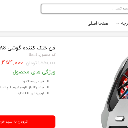
رچه
صفحه اصلی
رلر کد 216
رلر کد 420
فن خنک کننده گوشی Memo DLA8
کد محصول: flash1
۱,۴۵۴,۰۰۰ تومان
۱,۵۵۰,۰۰۰ تومان
ویژگی های محصول
فن بی صدا:دارد
جنس:آلیاژ آلومینیوم + پلاستیک
نورپردازی LED:دارد
افزودن به سبد خری