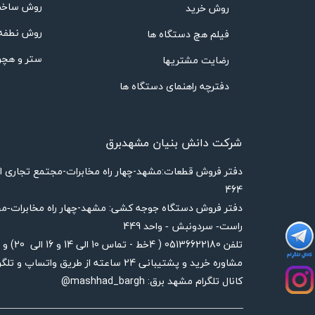
روش ساخت
روش خرید
روش نطفه
فیلم هچ دستگاه ها
ستر و هچر
رضایت مشتریها
دفترچه راهنمای دستگاه ها
شرکت دانش بنیان مشهدبرق
​دفتر فروش قطعات:مشهد-چهار راه مخابرات-مجتمع تجاری 
464
دفتر فروش دستگاه جوجه کشی: مشهد-چهار راه
مخابرات-مج
449
راست- سردونبش - واحد
تلفن 05136622180 ( 4خط - تماس 10 الی 14 و 16 الی 20) و 09156851224 و 09332222814
مشاوره خرید و پشتیبانی 24 ساعته از طریق واتساپ و تلگرام با شماره های 09156851224 و 09923887708
کانال تلگرام مشهد برق: mashhad_bargh@