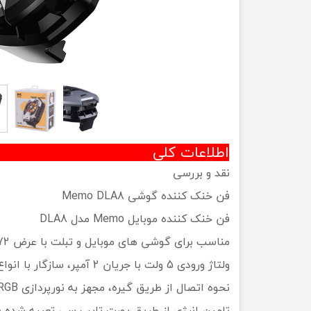
اطلاعات کلی
نقد و بررسی
فن خنک کننده گوشی Memo DLA8
فن خنک کننده موبایل Memo مدل DLA8
مناسب برای گوشی های موبایل و تبلت با عرض 72 تا 93 میلی متر
ولتاژ ورودی 5 ولت با جریان 2 آمپر، سازگار با انواع تلفن های همراه و تبلت
نحوه اتصال از طریق گیره، مجهز به نورپردازی RGB جهت ایجاد جلوه بصری زیبا
تامین انرژی از طریق پورت تایپ سی تعبیه شده بر