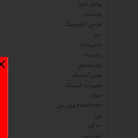
روکش کابل
پلاستیک
طراحی ارگونومیک
دارد
جنس بدنه
پلاستیک
نوع محصول
موس گیمینگ
تجهیزات گیمینگ
ابعاد
124×83×45 میلی متر
وزن
160 گرم
دقت موس