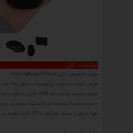
اطلاعات کلی
موس مخصوص بازی Cool Lighting Effects
طراحی شده به صورت ارگونومیک، مجهز به 6 عدد کلید فیزیکی با عمر مفید 30 میلیون کلیک
اتصال باسیم توسط رابط USB، کابل به طول حدودی 120 سانتی متر با روکشی از پلاستیک
جنس بدنه ساخته شده از پلاستیک مقاوم در برابر ضرب
بهره مندی از حسگر اپتیکال و DPI قابل تنظیم در 3200-2400-1600-800 نقطه بر اینچ
مشخصات محصول