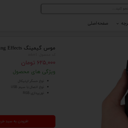
رچه
صفحه اصلی
رلر کد 216
رلر کد 420
موس گیمینگ Cool Lighting Effects
کد محصول: anker1
۶۲۵,۰۰۰ تومان
ویژگی های محصول
نوع حسگر:اپتيکال
نوع اتصال:با سیم USB
نورپردازی:RGB
افزودن به سبد خری