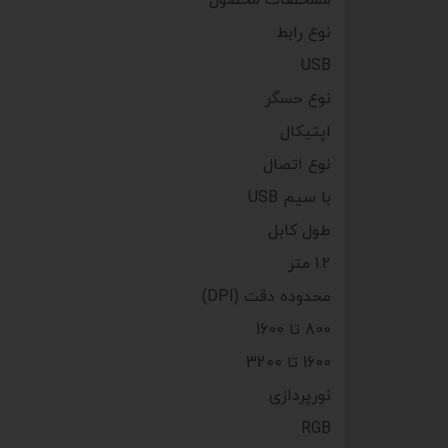
نوع رابط
USB
نوع حسگر
اپتيکال
نوع اتصال
با سیم USB
طول کابل
1.2 متر
محدوده دقت (DPI)
800 تا 1600
1600 تا 3200
نورپردازی
RGB