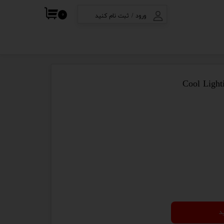
۰
ورود
/
ثبت نام کنید
ف
حساب کاربری من
تغییر گذر واژه
سفارشات
خروج از حساب
کاربری
د