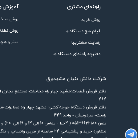
راهنمای مشتری
آموزش ه
روش ساخت
روش خرید
روش نطفه
فیلم هچ دستگاه ها
ستر و هچر
رضایت مشتریها
دفترچه راهنمای دستگاه ها
شرکت دانش بنیان مشهدبرق
​دفتر فروش قطعات:مشهد-چهار راه مخابرات-مجتمع تجاری 
464
دفتر فروش دستگاه جوجه کشی: مشهد-چهار راه
مخابرات-مج
449
راست- سردونبش - واحد
تلفن 05136622180 ( 4خط - تماس 10 الی 14 و 16 الی 20) و 09156851224 و 09332222814
مشاوره خرید و پشتیبانی 24 ساعته از طریق واتساپ و تلگرام با شماره های 09156851224 و 09923887708