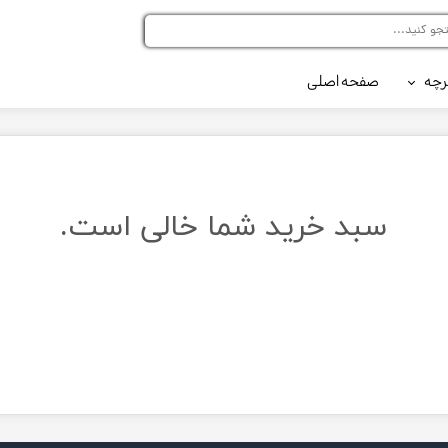
رچه
صفحه اصلی
رلر کد 216
رلر کد 420
سبد خرید شما خالی است.