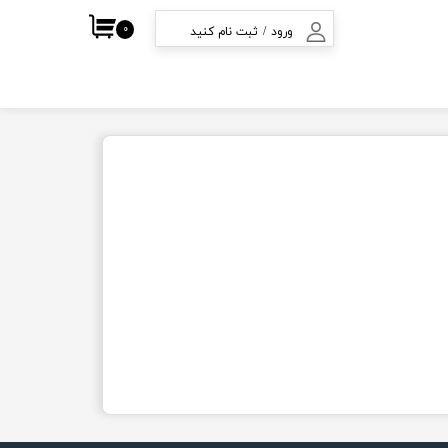
۰
ورود
/
ثبت نام کنید
ف
حساب کاربری من
تغییر گذر واژه
سفارشات
خروج از حساب
کاربری