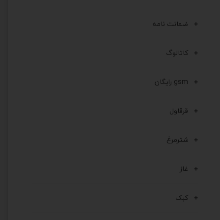
ضمانت نامه
کاتالوگ
gsm رایگان
قرقاول
شترمرغ
غاز
کبک