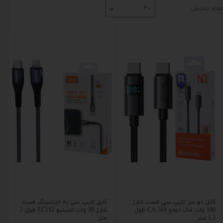
عداد نمایش
۴۰
کابل دو سر تایپ سی فست شارژ
کابل تایپ سی به لایتنینگ فست
100 وات مک دودو CA-561 طول
شارژ 30 وات الدینیو LC112 طول 2
1.2 متر
متر