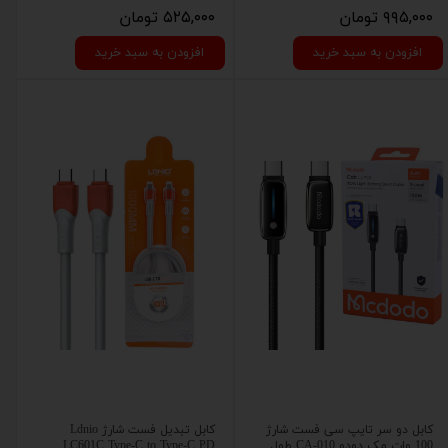
۹۹۵,۰۰۰ تومان
۵۲۵,۰۰۰ تومان
افزودن به سبد خرید
افزودن به سبد خرید
کابل دو سر تایپ سی فست شارژ
کابل تبدیل فست شارژ Ldnio
100 وات مک دودو CA-010 طول
LC601C Type-C to Type-C PD