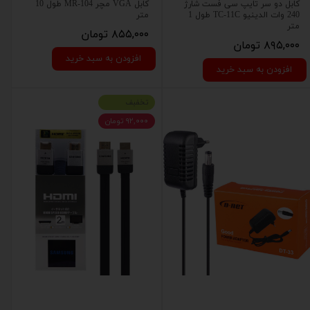
کابل دو سر تایپ سی فست شارژ
کابل VGA مچر MR-104 طول 10
240 وات الدینیو TC-11C طول 1
متر
متر
۸۵۵,۰۰۰ تومان
۸۹۵,۰۰۰ تومان
افزودن به سبد خرید
افزودن به سبد خرید
تخفبف
۹۲,۰۰۰ تومان