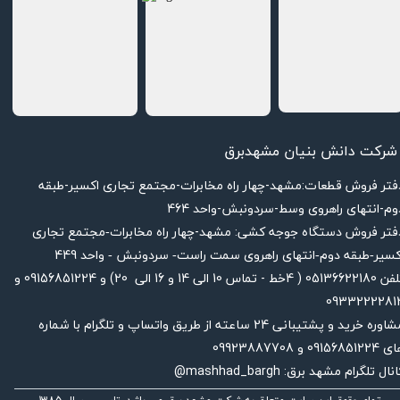
شرکت دانش بنیان مشهدبرق
دفتر فروش قطعات:مشهد-چهار راه مخابرات-مجتمع تجاری اکسیر-طبقه
وم-انتهای راهروی وسط-سردونبش-واحد 464
فتر فروش دستگاه جوجه کشی: مشهد-چهار راه
مخابرات-مجتمع تجاری
449
کسیر-طبقه دوم-انتهای راهروی سمت راست- سردونبش - واحد
تلفن 05136622180 ( 4خط - تماس 10 الی 14 و 16 الی 20) و 09156851224 و
0933222281
مشاوره خرید و پشتیبانی 24 ساعته از طریق واتساپ و تلگرام با شماره
091568512 و 09923887708
نال تلگرام مشهد برق: mashhad_bargh@