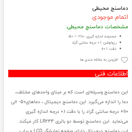
دماسنج محیطی
اتمام موجودی
مشخصات دماسنج محیطی
:
محدوده اندازه گیری: 110+ ~ 50-
رزولوشن: 0.1 درجه سانتی گراد
دقت: 0.1±
افزودن به علاقه مندی ها
اطلاعات فنی
این دماسنج وسیله‌ای است که بر مبنای واحدهای مختلف،
دما را اندازه می‌گیرد. این دماسنج دیجیتال ، دماهای50- الی
110+ درجه سانتی گراد را با دقت 0.1 درجه اندازه گیری
می‌نماید. این دماسنج توسط دو باتری LR244 کار میکند.
این دماسنج دیجیتال دارای صفحه نمایشگر LCD و پراب