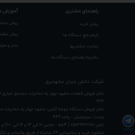
راهنمای مشتری
آموزش ه
روش ساخت
روش خرید
روش نطفه
فیلم هچ دستگاه ها
ستر و هچر
رضایت مشتریها
دفترچه راهنمای دستگاه ها
شرکت دانش بنیان مشهدبرق
​دفتر فروش قطعات:مشهد-چهار راه مخابرات-مجتمع تجاری 
464
دفتر فروش دستگاه جوجه کشی: مشهد-چهار راه
مخابرات-مج
449
راست- سردونبش - واحد
تلفن 05136622180 ( 4خط - تماس 10 الی 14 و 16 الی 20) و 09156851224 و 09332222814
مشاوره خرید و پشتیبانی 24 ساعته از طریق واتساپ و تلگرام با شماره های 09156851224 و 09923887708