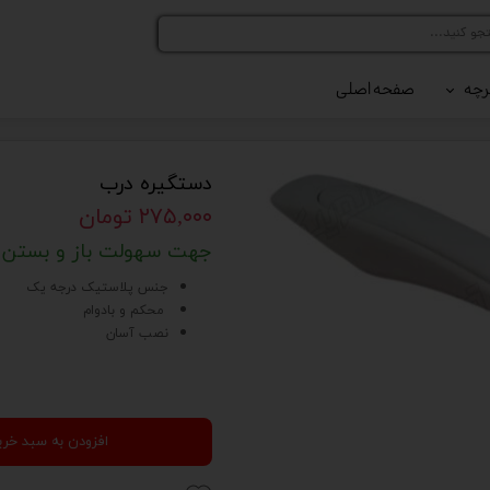
رچه
صفحه اصلی
رلر کد 216
رلر کد 420
دستگیره درب
۲۷۵,۰۰۰ تومان
جهت سهولت باز و بستن 
جنس پلاستیک درجه یک
محکم و بادوام
نصب آسان
افزودن به سبد خری