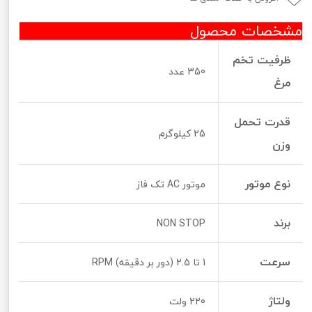
مشخصات محصول
ظرفیت تخم
350 عدد
مرغ
قدرت تحمل
25 کیلوگرم
وزن
نوع موتور
موتور AC تک فاز
برند
NON STOP
سرعت
1 تا 2.5 (دور بر دقیقه) RPM
ولتاژ
220 ولت