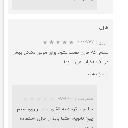
★
★
★
★
خازن
یاوری
|
۰۱/۰۲/۲۷
سلام اگه خازن نصب نشود برای موتور مشکل پیش
می آید (خراب می شود)
پاسخ دهید
مدیریت
|
۰۱/۰۲/۳۱
★
★
★
★
★
سلام. با توجه به القای ولتاز بر روی سیم
پیچ ثانویه، حتما باید از خازن استفاده
شود