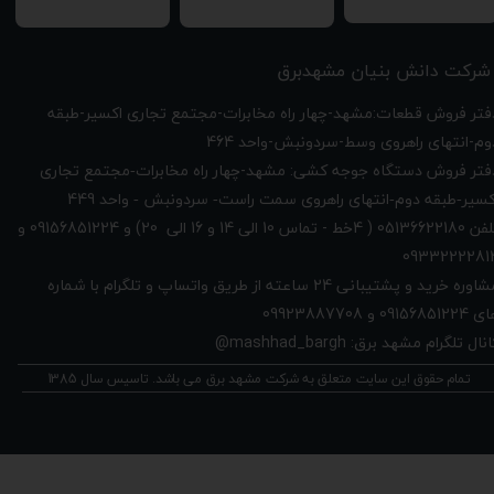
شرکت دانش بنیان مشهدبرق
دفتر فروش قطعات:مشهد-چهار راه مخابرات-مجتمع تجاری اکسیر-طبقه
وم-انتهای راهروی وسط-سردونبش-واحد 464
فتر فروش دستگاه جوجه کشی: مشهد-چهار راه
مخابرات-مجتمع تجاری
449
کسیر-طبقه دوم-انتهای راهروی سمت راست- سردونبش - واحد
تلفن 05136622180 ( 4خط - تماس 10 الی 14 و 16 الی 20) و 09156851224 و
★
★
★
★
★
0933222281
مشاوره خرید و پشتیبانی 24 ساعته از طریق واتساپ و تلگرام با شماره
091568512 و 09923887708
نال تلگرام مشهد برق: mashhad_bargh@
تمام حقوق این سایت متعلق به شرکت مشهد برق می باشد. تاسیس سال 1385