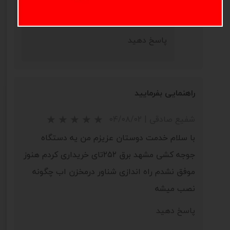
سلام همانند کولر ابی کنار ظرف آب
طوری که شناور زیر فن نباشد
پاسخ دهید
راهنمایی بفرمایید
شفیع صادقی
|
۰۴/۰۸/۰۲
★
★
★
★
★
با سلام خدمت دوستان عزیزم من یه دستگاه
جوجه کشی مشهد برق ۲۵۲تای خریداری کردم هنوز
موفق نشدم راه اندازی شناور درمخزن اب چگونه
نصب میشه
پاسخ دهید