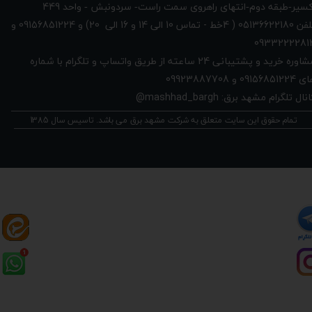
449
کسیر-طبقه دوم-انتهای راهروی سمت راست- سردونبش - واحد
تلفن 05136622180 ( 4خط - تماس 10 الی 14 و 16 الی 20) و 09156851224 و
0933222281
مشاوره خرید و پشتیبانی 24 ساعته از طریق واتساپ و تلگرام با شماره
091568512 و 09923887708
نال تلگرام مشهد برق: mashhad_bargh@
تمام حقوق این سایت متعلق به شرکت مشهد برق می باشد. تاسیس سال 1385