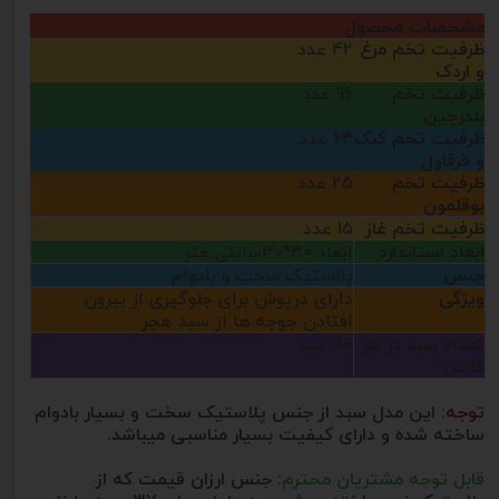
مشخصات محصول
ظرفیت تخم مرغ
42 عدد
و اردک
ظرفیت تخم
96 عدد
بلدرچین
ظرفیت تخم کبک
64 عدد
و قرقاول
ظرفیت تخم
25 عدد
بوقلمون
ظرفیت تخم غاز
15 عدد
ابعاد استاندارد
ابعاد 30*30سانتی متر
جنس
پلاستیک سخت و بادوام
ویژگی
دارای درپوش برای جلوگیری از بیرون
افتادن جوجه ها از سبد هچر
تعداد سبد در هر
80 عدد
کارتن
توجه
: این مدل سبد از جنس پلاستیک سخت و بسیار بادوام
ساخته شده و دارای کیفیت بسیار مناسبی میباشد.
قابل توجه مشتریان محترم
: جنس ارزان قیمت که از